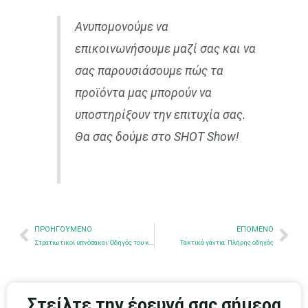
Ανυπομονούμε να
επικοινωνήσουμε μαζί σας και να
σας παρουσιάσουμε πώς τα
προϊόντα μας μπορούν να
υποστηρίξουν την επιτυχία σας.
Θα σας δούμε στο SHOT Show!
Προηγούμενο
Nex
ΠΡΟΗΓΟΎΜΕΝΟ
ΕΠΌΜΕΝΟ
Στρατιωτικοί υπνόσακοι: Οδηγός του κατασκευαστή
Τακτικά γάντια: Πλήρης οδηγός
Στείλτε την έρευνά σας σήμερα