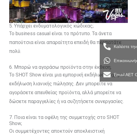
5. Υπάρχει ενδυματολογικός κώδικας;
Το business casual είναι το πρότυπο. Τα άνετα
παπούτσια είναι απαραίτητα επειδή θα περπατάτε
Καλέστε τη
πολύ.
Επικοινωνή
6. Μπορώ να αγοράσω προϊόντα στην έκθεση;
Το SHOT Show είναι μια εμπορική εκδήλωση, όχι μια
Email AET 
εκδήλωση λιανικής πώλησης. Δεν μπορείτε να
αγοράσετε απευθείας προϊόντα, αλλά μπορείτε να
δώσετε παραγγελίες ή να συζητήσετε συνεργασίες.
7. Ποια είναι τα οφέλη της συμμετοχής στο SHOT
Show;
Οι συμμετέχοντες αποκτούν αποκλειστική