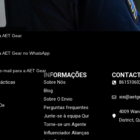
a AET Gear
 a AET Gear no WhatsApp
e-mail para a AET Gear
INFORMAÇÕES
CONTAC
tácticas
Sobre Nós
86151060
Blog
xixi@aetg
Sobre O Envio
 De
Perguntas frequentes
4009 Wand
Junte-se à equipa Qur
District, 
Torne-se um Agente
Influenciador Alianças