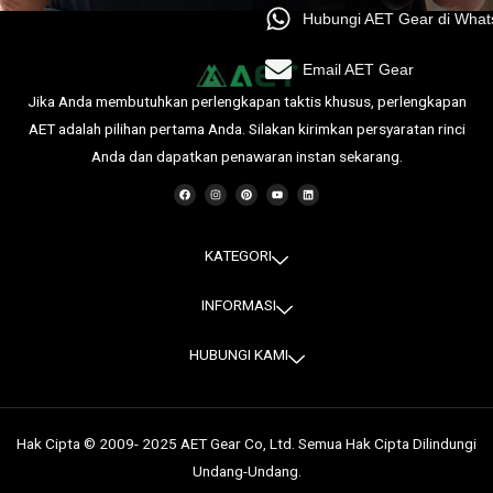
Hubungi AET Gear di Wha
Email AET Gear
Jika Anda membutuhkan perlengkapan taktis khusus, perlengkapan
AET adalah pilihan pertama Anda. Silakan kirimkan persyaratan rinci
Anda dan dapatkan penawaran instan sekarang.
F
I
P
Y
L
a
n
i
o
i
c
s
n
u
n
e
t
t
t
k
b
a
e
u
e
o
g
r
b
d
o
r
e
e
i
KATEGORI
k
a
s
n
m
t
INFORMASI
HUBUNGI KAMI
Hak Cipta © 2009- 2025 AET Gear Co, Ltd. Semua Hak Cipta Dilindungi
Undang-Undang.