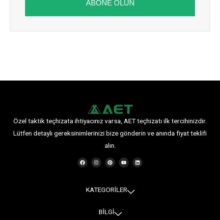
ABONE OLUN
Özel taktik teçhizata ihtiyacınız varsa, AET teçhizatı ilk tercihinizdir.
Lütfen detaylı gereksinimlerinizi bize gönderin ve anında fiyat teklifi
alın.
F
I
P
Y
L
a
n
i
o
i
c
s
n
u
n
e
t
t
t
k
b
a
e
u
e
o
g
r
b
d
o
r
e
e
i
KATEGORİLER
k
a
s
n
m
t
BİLGİ