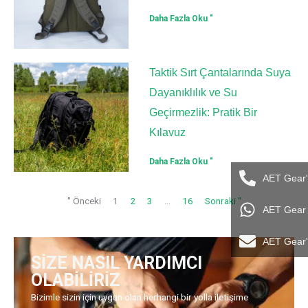
Daha Fazla Oku "
Taktik Sırt Çantalarında Suya
Dayanıklılık ve Su
Geçirmezlik: Pratik Bir
Kılavuz
Daha Fazla Oku "
AET Gear'
" Önceki
1
2
3
...
16
Sonraki "
AET Gear i
AET Gear'
SİZE NASIL YARDIMCI
OLABİLİRİZ
Bizimle sizin için uygun olan herhangi bir yolla iletişime