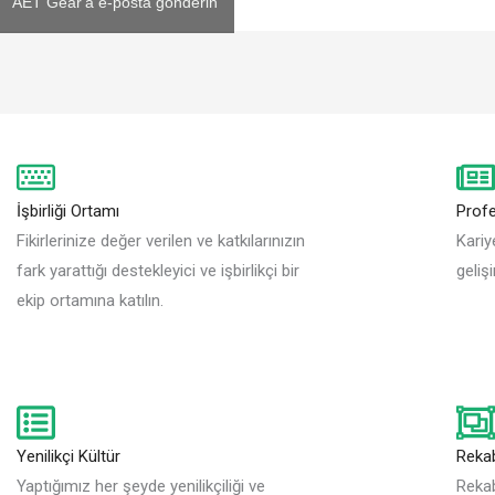
AET Gear'a e-posta gönderin
İşbirliği Ortamı
Profe
Fikirlerinize değer verilen ve katkılarınızın
Kariy
fark yarattığı destekleyici ve işbirlikçi bir
geliş
ekip ortamına katılın.
Yenilikçi Kültür
Rekab
Yaptığımız her şeyde yenilikçiliği ve
Rekab