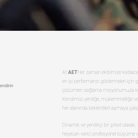
At
AET
Her zaman ekibimize katılacak
en iyi performansı göstermeleri için 
endirin
çözümleri sağlama misyonumuza katkı
Kendimizi yeniliğe, mükemmelliğe v
her alanında beklentileri aşmaya çalı
Dinamik ve yenilikçi bir şirket olarak
heyecan verici profesyonel büyüme ve