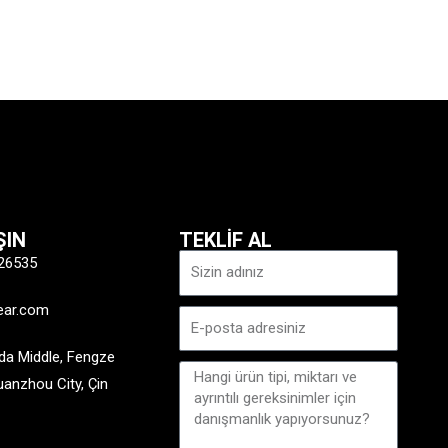
ŞIN
TEKLİF AL
İsim
26535
ear.com
E-
posta
a Middle, Fengze
Mesaj
Quanzhou City, Çin