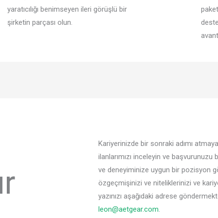
yaratıcılığı benimseyen ileri görüşlü bir
paket
şirketin parçası olun.
deste
avanta
Kariyerinizde bir sonraki adımı atmay
ilanlarımızı inceleyin ve başvurunuzu 
ur
ve deneyiminize uygun bir pozisyon g
özgeçmişinizi ve niteliklerinizi ve kari
yazınızı aşağıdaki adrese göndermek
leon@aetgear.com
.