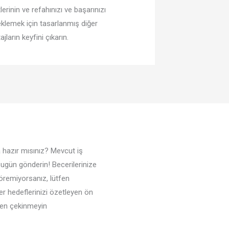
lerinin ve refahınızı ve başarınızı
klemek için tasarlanmış diğer
jların keyfini çıkarın.
a hazır mısınız? Mevcut iş
bugün gönderin! Becerilerinize
öremiyorsanız, lütfen
yer hedeflerinizi özetleyen ön
ten çekinmeyin