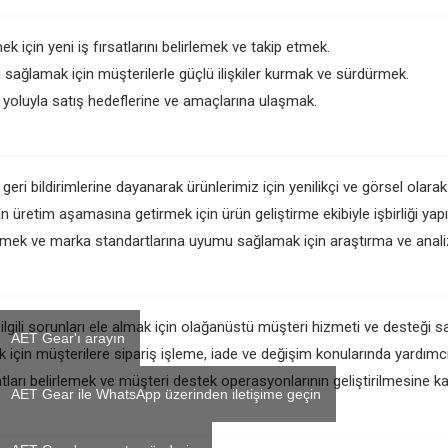
k için yeni iş fırsatlarını belirlemek ve takip etmek.
sağlamak için müşterilerle güçlü ilişkiler kurmak ve sürdürmek.
 yoluyla satış hedeflerine ve amaçlarına ulaşmak.
geri bildirimlerine dayanarak ürünlerimiz için yenilikçi ve görsel olarak
 üretim aşamasına getirmek için ürün geliştirme ekibiyle işbirliği yapı
dirmek ve marka standartlarına uyumu sağlamak için araştırma ve anal
 ilgili sorunları ele almak için olağanüstü müşteri hizmeti ve desteği sa
AET Gear'ı arayın
için müşterilere sipariş işleme, iade ve değişim konularında yardımcı
rsatları belirlemek ve müşteri destek operasyonlarının geliştirilmesine 
AET Gear ile WhatsApp üzerinden iletişime geçin