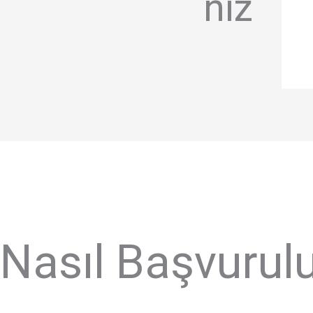
nız
Nasıl Başvurul