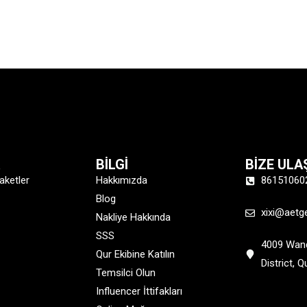
R
BİLGİ
BİZE ULA
aketler
Hakkımızda
86151060
Blog
xixi@aetg
Nakliye Hakkında
SSS
4009 Wand
Qur Ekibine Katılın
District, 
Temsilci Olun
Influencer İttifakları