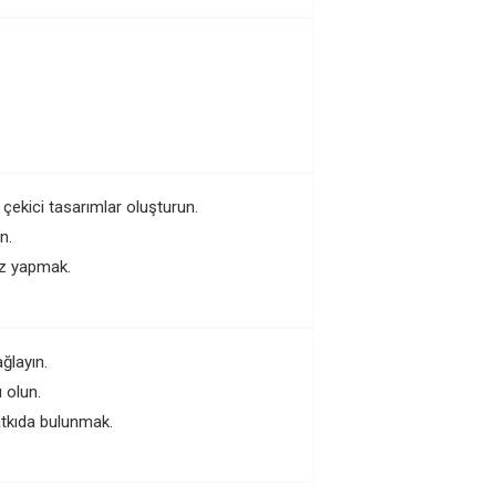
 çekici tasarımlar oluşturun.
n.
iz yapmak.
ğlayın.
 olun.
katkıda bulunmak.