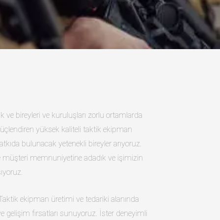
 ve bireyleri ve kuruluşları zorlu ortamlarda
güçlendiren yüksek kaliteli taktik ekipman
da bulunacak yetenekli bireyler arıyoruz.
e müşteri memnuniyetine adadık ve işimizin
şıyoruz.
, Taktik ekipman üretimi ve tedariki alanında
 gelişim fırsatları sunuyoruz. İster deneyimli