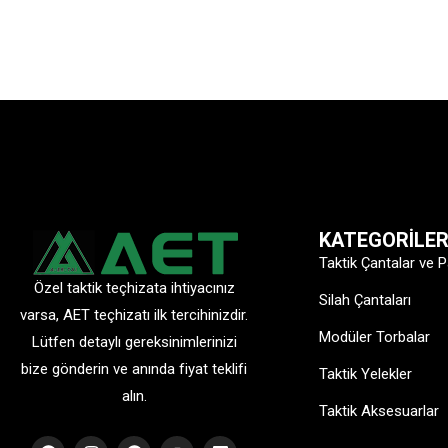
KATEGORİLE
Taktik Çantalar ve P
Özel taktik teçhizata ihtiyacınız
Silah Çantaları
varsa, AET teçhizatı ilk tercihinizdir.
Modüler Torbalar
Lütfen detaylı gereksinimlerinizi
bize gönderin ve anında fiyat teklifi
Taktik Yelekler
alın.
Taktik Aksesuarlar
F
I
P
Y
L