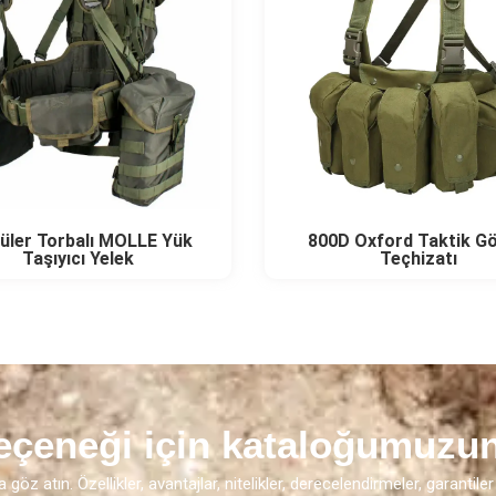
ler Torbalı MOLLE Yük
800D Oxford Taktik G
Taşıyıcı Yelek
Teçhizatı
eçeneği için kataloğumuzun
 atın. Özellikler, avantajlar, nitelikler, derecelendirmeler, garantile