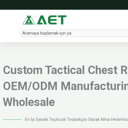
İçeriğe
atla
Search
Custom Tactical Chest R
OEM/ODM Manufacturin
Wholesale
En İyi Sandık Teçhizatı Tedarikçisi Olarak Nihai Hedefini