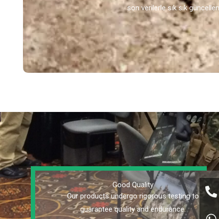
son verilerle sık sık güncellen
Good Quality
Our products undergo rigorous testing to
guarantee quality and endurance.