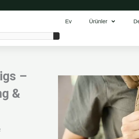
Ev
Ürünler
D
igs –
g &
z