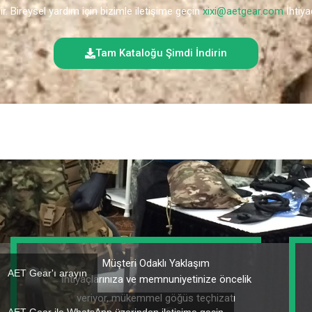
ir. Bireysel yardım için bizimle iletişime geçin
xixi@aetgear.com
İhtiya
Tam Kataloğu Şimdi İndirin
Müşteri Odaklı Yaklaşım
AET Gear'ı arayın
İhtiyaçlarınıza ve memnuniyetinize öncelik
veriyor, mükemmel göğüs teçhizatı