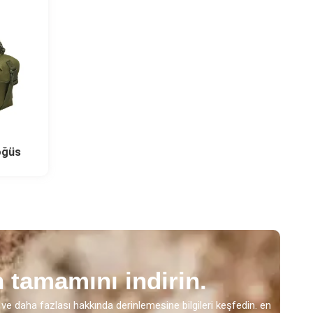
öğüs
 tamamını indirin.
r ve daha fazlası hakkında derinlemesine bilgileri keşfedin. en