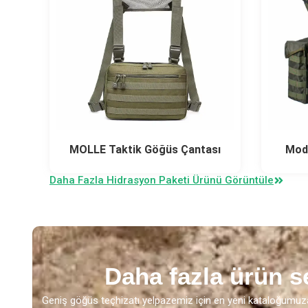
MOLLE Taktik Göğüs Çantası
Modü
Daha Fazla Hidrasyon Paketi Ürünü Görüntüle
Daha fazla ürün s
Geniş göğüs teçhizatı yelpazemiz için en yeni kataloğumuza göz