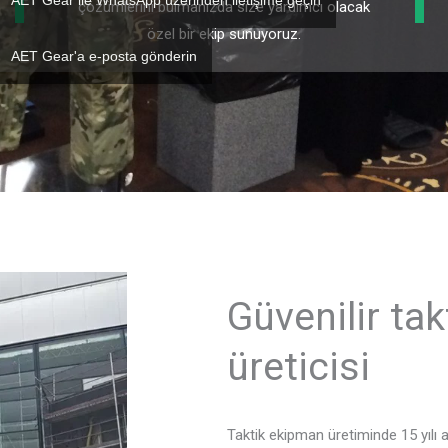
AET Gear ile WhatsApp üzerinden iletişime geçin
çözümlerini bulmanızda size yardımcı olacak
özel bir ekip sunuyoruz.
AET Gear'a e-posta gönderin
Güvenilir ta
üreticisi
Taktik ekipman üretiminde 15 yılı 