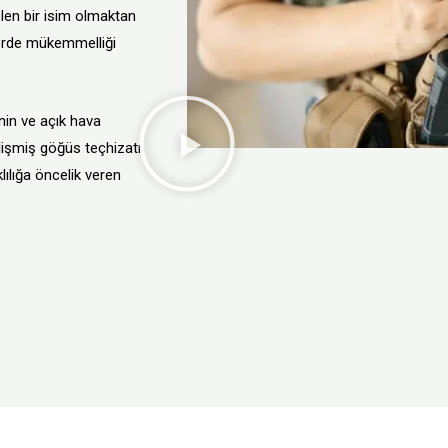
elen bir isim olmaktan
ktörde mükemmelliği
nin ve açık hava
elişmiş göğüs teçhizatı
ılığa öncelik veren