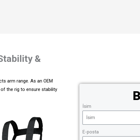
tability &
ricts arm range. As an OEM
 the rig to ensure stability
B
İsim
E-posta