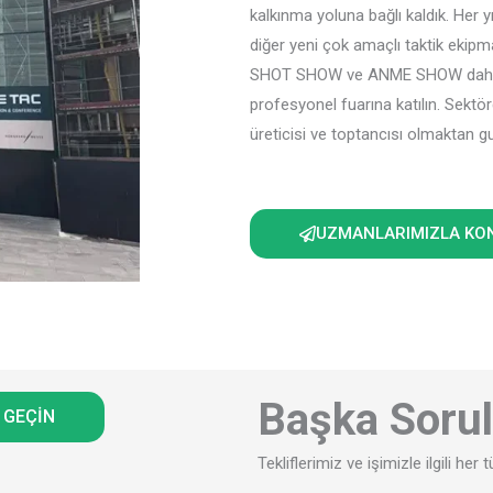
kalkınma yoluna bağlı kaldık. Her yıl
diğer yeni çok amaçlı taktik ekipm
SHOT SHOW ve ANME SHOW dahil o
profesyonel fuarına katılın. Sektör
üreticisi ve toptancısı olmaktan g
UZMANLARIMIZLA KO
Başka Sorul
E GEÇIN
Tekliflerimiz ve işimizle ilgili h