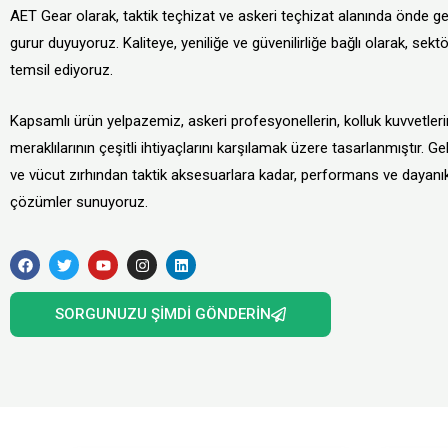
AET Gear olarak, taktik teçhizat ve askeri teçhizat alanında önde g
gurur duyuyoruz. Kaliteye, yeniliğe ve güvenilirliğe bağlı olarak, se
temsil ediyoruz.
Kapsamlı ürün yelpazemiz, askeri profesyonellerin, kolluk kuvvetleri
meraklılarının çeşitli ihtiyaçlarını karşılamak üzere tasarlanmıştır. G
ve vücut zırhından taktik aksesuarlara kadar, performans ve dayanıkl
çözümler sunuyoruz.
F
T
Y
I
L
a
w
o
n
i
c
i
u
s
n
e
t
t
t
k
SORGUNUZU ŞIMDI GÖNDERIN
b
t
u
a
e
o
e
b
g
d
o
r
e
r
i
k
a
n
m