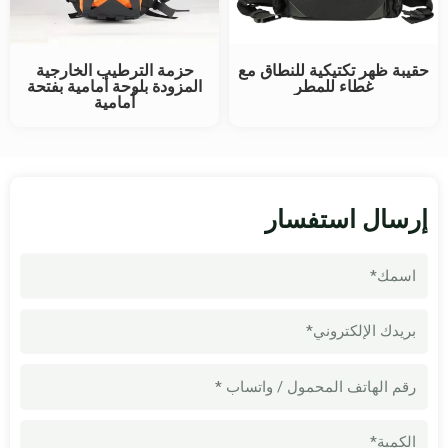
حقيبة ظهر تكتيكية للنطاق مع
حزمة الترطيب الخارجية
غطاء للمطر
المزودة بلوحة أمامية بفتحة
أمامية
إرسال استفسار
اسم
البريد
الإلكتروني
رقم
الهاتف
المحمول
الكمية