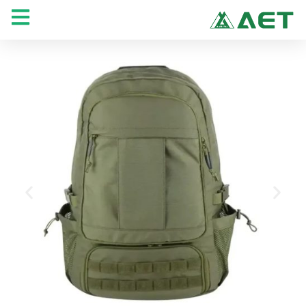
خطي
لى
لمحتوى