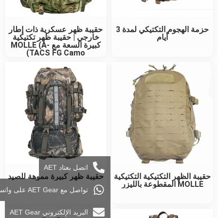
حزمة الهجوم التكتيكي لمدة 3
حقيبة ظهر عسكرية ذات إطار
أيام
خارجي | حقيبة ظهر تكتيكية
كبيرة السعة مع MOLLE (A-
TACS FG Camo)
اتصل بعتاد AET
حقيبة الظهر التكتيكية التكتيكية
حقيبة ظهر كبيرة مموهة للصيد
MOLLE المقطوعة بالليزر
تواصل مع AET Gear على واتساب
البريد الإلكتروني AET Gear