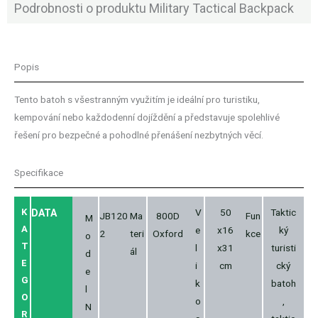
Podrobnosti o produktu Military Tactical Backpack
Popis
Tento batoh s všestranným využitím je ideální pro turistiku,
kempování nebo každodenní dojíždění a představuje spolehlivé
řešení pro bezpečné a pohodlné přenášení nezbytných věcí.
Specifikace
K
V
50
Taktic
DATA
JB120
Ma
800D
Fun
M
A
e
x16
ký
2
teri
Oxford
kce
o
T
l
x31
turisti
ál
d
E
i
cm
cký
e
G
k
batoh
l
O
o
,
N
R