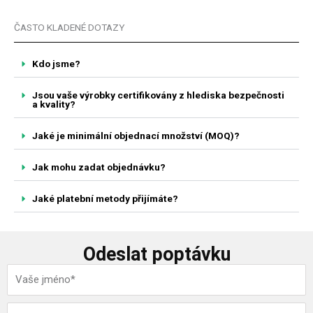
ČASTO KLADENÉ DOTAZY
Kdo jsme?
Jsou vaše výrobky certifikovány z hlediska bezpečnosti
a kvality?
Jaké je minimální objednací množství (MOQ)?
Jak mohu zadat objednávku?
Jaké platební metody přijímáte?
Odeslat poptávku
N
á
z
E