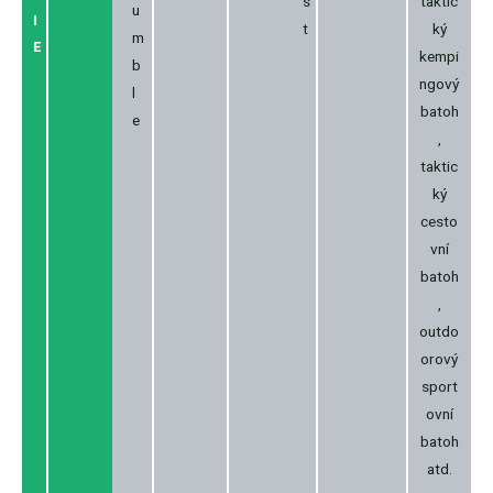
s
taktic
u
I
t
ký
m
E
kempi
b
ngový
l
batoh
e
,
taktic
ký
cesto
vní
batoh
,
outdo
orový
sport
ovní
batoh
atd.