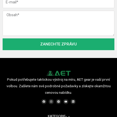
e
-
v
m
Z
a
p
i
r
l
á
v
ZANECHTE ZPRÁVU
a
Pokud potřebujete taktickou výstroj na míru, AET gear je vaší první
volbou. Zašlete nám své podrobné požadavky a získejte okamžitou
cenovou nabídku.
F
I
P
Y
L
a
n
i
o
i
c
s
n
u
n
e
t
t
t
k
b
a
e
u
e
o
g
r
b
d
o
r
e
e
i
KATEGORIE