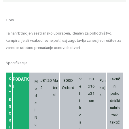
Opis
Ta nahrbtnik je vsestransko uporaben, idealen za pohodništvo,
kampiranje ali vsakodnevne poti, saj zagotavlja zanesljivo rešitev za
varno in udobno prenašanje osnovnih stvari.
Specifikacija
K
V
50
Taktič
PODATK
JB120
Ma
800D
Fun
M
A
e
x16
ni
I
2
teri
Oxford
kcij
o
T
l
x31
poho
al
a
d
E
i
cm
dniški
e
G
k
nahrb
l
O
o
tnik,
N
R
s
taktič
u
I