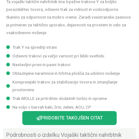
Ta vojaški taktični nahrbtnik ima trpežne trakove Y za boljšo
porazdelitev tovora, odsevni trak za vidnost in vodoodporno
tkanino za odpornost na mokro vreme. Zaradi vsestranske zasnove
je primeren za taktično uporabo, dejavnosti na prostem in celo za
vsakodnevno nošenje.
Trak Y na sprednji strani
Odsevni trakovi za večjo varnost pri šibki svetlobi
Nastavljivi prsni in pasni trakovi
Oblazinjene naramnice in hrbtna plošča za udobno nošenje
Kompresijski trakovi za stabilizacijo tovora in zmanjšanje
prostornine
Trak MOLLE za pritrditev dodatnih torbic in opreme.
Na voljo v barvah kaki, črni, zeleni, ACU, CP
PRIDOBITE TAKOJŠEN CITAT
Podrobnosti o izdelku Vojaški taktični nahrbtnik