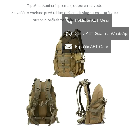
Trpežna tkanina in premaz, odporen na vodo
Za zaščito vsebine pred rahlim dežjem ali vlago. Dodatni šivi na
stresnih točkah za večjo vzdržljivost.
Pokličite AET Gear
Stik z AET Gear na WhatsAp
E-pošta AET Gear