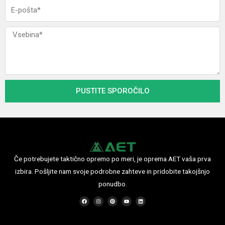
e
E
-
p
S
o
p
š
o
t
r
a
o
PUSTITE SPOROČILO
č
i
l
o
Če potrebujete taktično opremo po meri, je oprema AET vaša prva
izbira. Pošljite nam svoje podrobne zahteve in pridobite takojšnjo
ponudbo.
F
I
P
Y
L
a
n
i
o
i
c
s
n
u
n
e
t
t
t
k
b
a
e
u
e
o
g
r
b
d