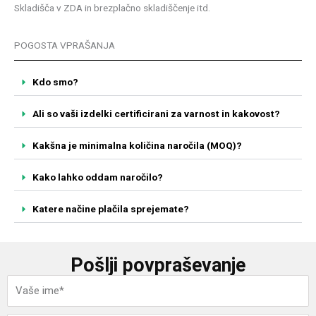
Skladišča v ZDA in brezplačno skladiščenje itd.
POGOSTA VPRAŠANJA
Kdo smo?
Ali so vaši izdelki certificirani za varnost in kakovost?
Kakšna je minimalna količina naročila (MOQ)?
Kako lahko oddam naročilo?
Katere načine plačila sprejemate?
Pošlji povpraševanje
I
m