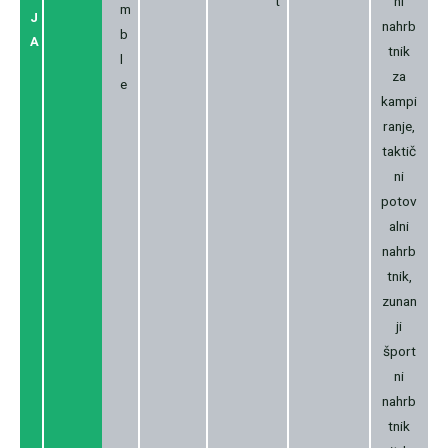
t
ni
m
J
nahrb
b
A
tnik
l
za
e
kampi
ranje,
taktič
ni
potov
alni
nahrb
tnik,
zunan
ji
šport
ni
nahrb
tnik