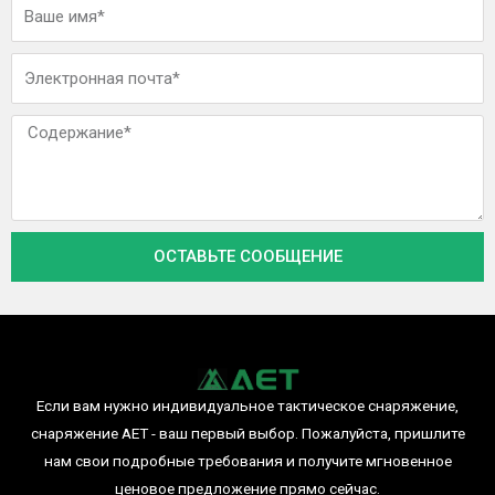
И
м
я
Э
л
е
С
к
о
т
о
р
б
о
щ
ОСТАВЬТЕ СООБЩЕНИЕ
н
е
н
н
а
и
я
е
п
о
Если вам нужно индивидуальное тактическое снаряжение,
ч
снаряжение AET - ваш первый выбор. Пожалуйста, пришлите
т
нам свои подробные требования и получите мгновенное
а
ценовое предложение прямо сейчас.