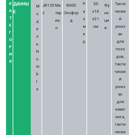
К
Р
50
Такти
ДАННЫ
JB120
Ма
800D
Фу
М
А
а
x16
чески
Е
2
тер
Оксфор
нк
о
Т
з
x31
й
иа
д
ци
д
Е
м
см
рюкз
л
я
е
Г
е
ак
л
О
р
для
ь
Р
похо
N
И
дов,
u
Я
такти
m
чески
b
й
l
рюкз
e
ак
для
кемп
инга,
такти
чески