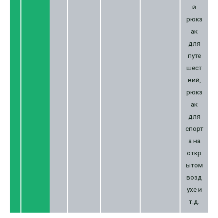
й
рюкз
ак
для
путе
шест
вий,
рюкз
ак
для
спорт
а на
откр
ытом
возд
ухе и
т.д.