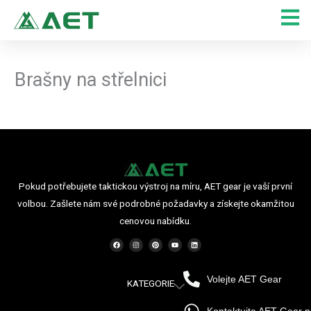
Přeskočit
na
obsah
Brašny na střelnici
Pokud potřebujete taktickou výstroj na míru, AET gear je vaší první
volbou. Zašlete nám své podrobné požadavky a získejte okamžitou
cenovou nabídku.
F
I
P
Y
L
a
n
i
o
i
c
s
n
u
n
e
t
t
t
k
b
a
e
u
e
o
g
r
b
d
Volejte AET Gear
o
r
e
e
i
KATEGORIE
k
a
s
n
m
t