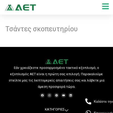
Μετάβαση
στο
περιεχόμενο
Τσάντες σκοπευτηρίου
Εάν χρειάζεστε προσαρμοσμένο τακτικό εξοπλισμό, ο
εξοπλισμός AET είναι η πρώτη σας επιλογή. Παρακαλούμε
στείλτε μας τις λεπτομερείς απαιτήσεις σας και λάβετε μια
άμεση προσφορά τώρα.
F
I
P
Y
L
a
n
i
o
i
c
s
n
u
n
e
t
t
t
k
Καλέστε τη
b
a
e
u
e
o
g
r
b
d
o
r
e
e
i
ΚΑΤΗΓΟΡΙΕΣ
k
a
s
n