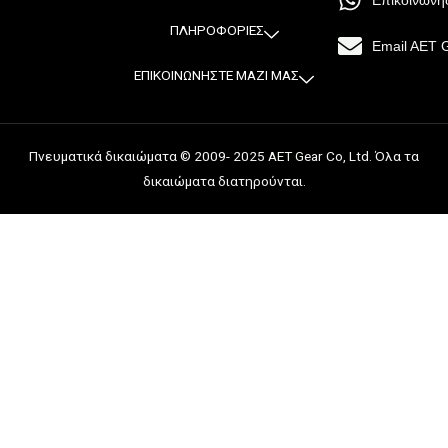
Επικοινωνή
m
t
ΠΛΗΡΟΦΟΡΙΕΣ
Email AET 
ΕΠΙΚΟΙΝΩΝΗΣΤΕ ΜΑΖΙ ΜΑΣ
Πνευματικά δικαιώματα © 2009- 2025 AET Gear Co, Ltd. Όλα τα
δικαιώματα διατηρούνται.