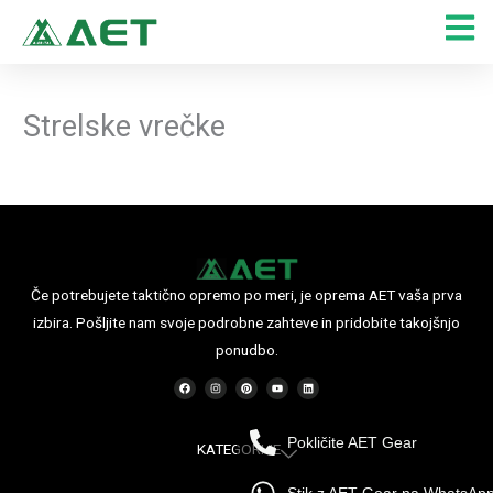
Skip
to
content
Strelske vrečke
Če potrebujete taktično opremo po meri, je oprema AET vaša prva
izbira. Pošljite nam svoje podrobne zahteve in pridobite takojšnjo
ponudbo.
F
I
P
Y
L
a
n
i
o
i
c
s
n
u
n
e
t
t
t
k
b
a
e
u
e
o
g
r
b
d
Pokličite AET Gear
o
r
e
e
i
KATEGORIJE
k
a
s
n
m
t