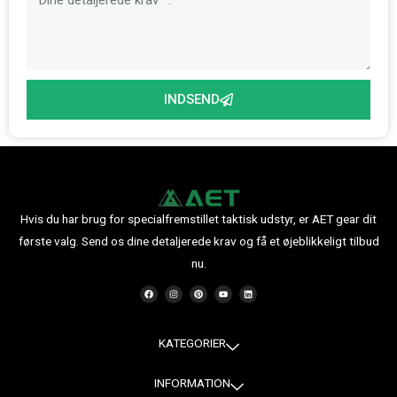
INDSEND
Hvis du har brug for specialfremstillet taktisk udstyr, er AET gear dit
første valg. Send os dine detaljerede krav og få et øjeblikkeligt tilbud
nu.
F
I
P
Y
L
a
n
i
o
i
c
s
n
u
n
e
t
t
t
k
b
a
e
u
e
o
g
r
b
d
o
r
e
e
i
KATEGORIER
k
a
s
n
m
t
INFORMATION