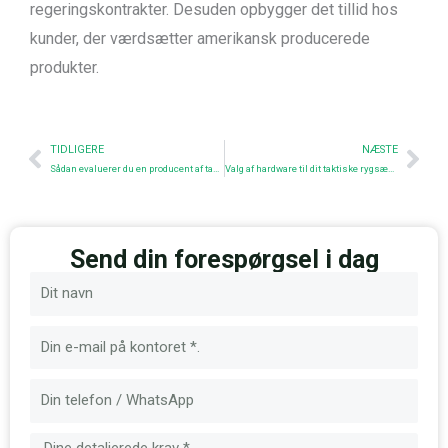
regeringskontrakter. Desuden opbygger det tillid hos
kunder, der værdsætter amerikansk producerede
produkter.
Prev
Nex
TIDLIGERE
NÆSTE
Sådan evaluerer du en producent af taktisk udstyr: En sourcing-tjekliste for virksomheder
Valg af hardware til dit taktiske rygsækdesign
Send din forespørgsel i dag
Navn
E-
mail
Besked