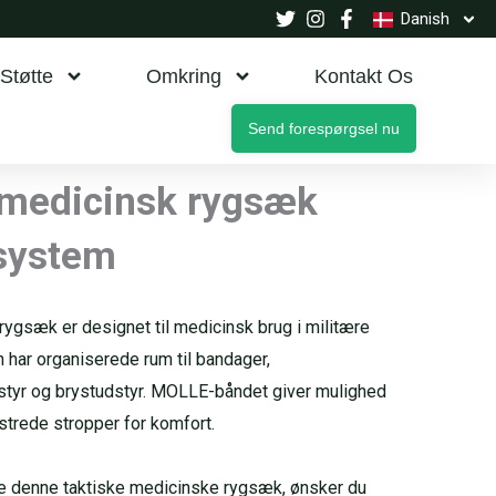
Danish
Støtte
Omkring
Kontakt Os
Send forespørgsel nu
-medicinsk rygsæk
system
ygsæk er designet til medicinsk brug i militære
 har organiserede rum til bandager,
dstyr og brystudstyr. MOLLE-båndet giver mulighed
lstrede stropper for komfort.
dle denne taktiske medicinske rygsæk, ønsker du