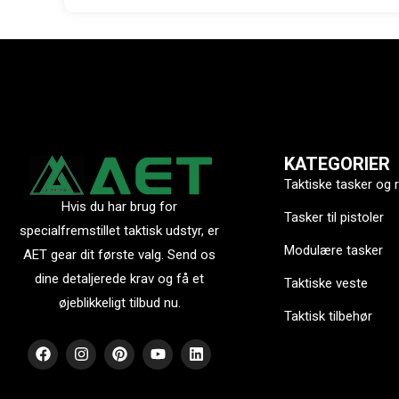
KATEGORIER
Taktiske tasker og
Hvis du har brug for
Tasker til pistoler
specialfremstillet taktisk udstyr, er
Modulære tasker
AET gear dit første valg. Send os
dine detaljerede krav og få et
Taktiske veste
øjeblikkeligt tilbud nu.
Taktisk tilbehør
F
I
P
Y
L
a
n
i
o
i
c
s
n
u
n
e
t
t
t
k