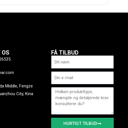
 OS
FÅ TILBUD
Navn
26535
ear.com
E-
mail
a Middle, Fengze
Besked
Quanzhou City, Kina
HURTIGT TILBUD