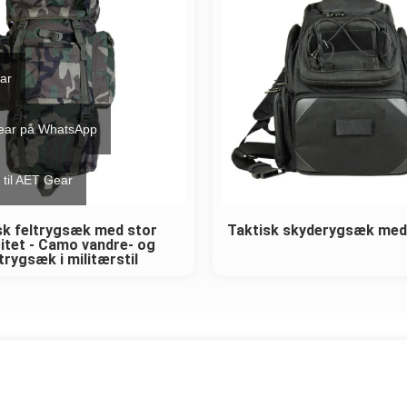
ear
ear på WhatsApp
 til AET Gear
sk feltrygsæk med stor
Taktisk skyderygsæk med
itet - Camo vandre- og
trygsæk i militærstil