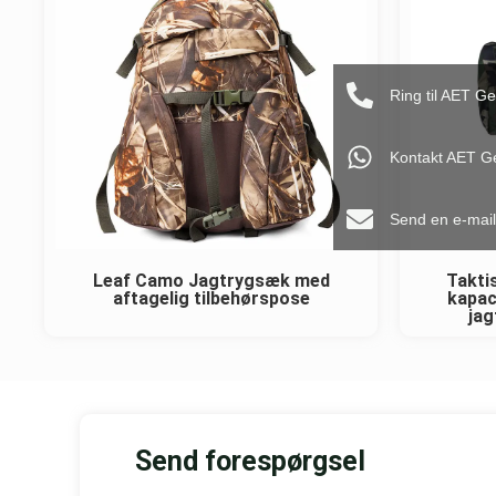
Ring til AET G
Kontakt AET G
Send en e-mail
Leaf Camo Jagtrygsæk med
Takti
aftagelig tilbehørspose
kapac
jag
Send forespørgsel