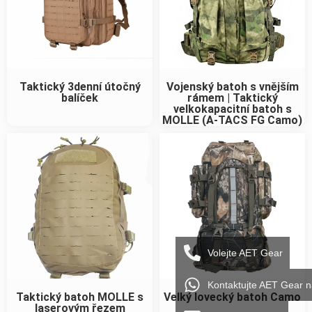
Taktický 3denní útočný
Vojenský batoh s vnějším
balíček
rámem | Taktický
velkokapacitní batoh s
MOLLE (A-TACS FG Camo)
Volejte AET Gear
Kontaktujte AET Gear 
Taktický batoh MOLLE s
Velký lovecký batoh Camo
laserovým řezem