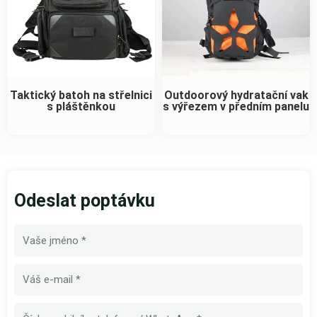
Taktický batoh na střelnici
Outdoorový hydratační vak
s pláštěnkou
s výřezem v předním panelu
Odeslat poptávku
Název
E-
mail
Číslo