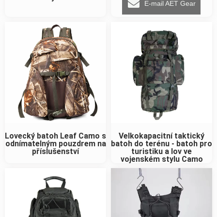
E-mail AET Gear
Lovecký batoh Leaf Camo s
Velkokapacitní taktický
odnímatelným pouzdrem na
batoh do terénu - batoh pro
příslušenství
turistiku a lov ve
vojenském stylu Camo