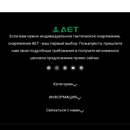
Если вам нужно индивидуальное тактическое снаряжение,
снаряжение AET - ваш первый выбор. Пожалуйста, пришлите
нам свои подробные требования и получите мгновенное
ценовое предложение прямо сейчас.
F
I
P
Y
L
a
n
i
o
i
c
s
n
u
n
e
t
t
T
k
b
a
e
u
e
o
g
r
b
d
o
r
e
e
I
Категории
k
a
s
n
m
t
ИНФОРМАЦИЯ
Связаться с нами