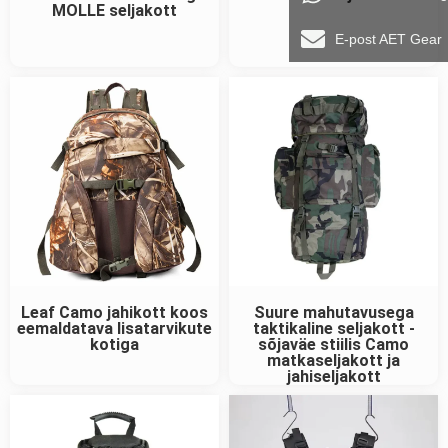
MOLLE seljakott
E-post AET Gear
Leaf Camo jahikott koos
Suure mahutavusega
eemaldatava lisatarvikute
taktikaline seljakott -
kotiga
sõjaväe stiilis Camo
matkaseljakott ja
jahiseljakott