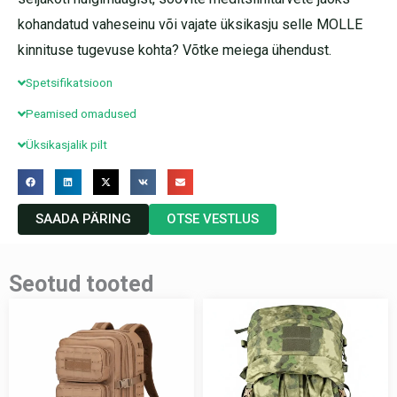
kohandatud vaheseinu või vajate üksikasju selle MOLLE
kinnituse tugevuse kohta? Võtke meiega ühendust.
Spetsifikatsioon
Peamised omadused
Üksikasjalik pilt
SAADA PÄRING
OTSE VESTLUS
Seotud tooted