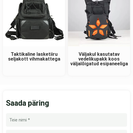
Taktikaline lasketiiru
Väljakul kasutatav
seljakott vihmakattega
vedelikupakk koos
väljalõigatud esipaneeliga
Saada päring
Nimi
E-