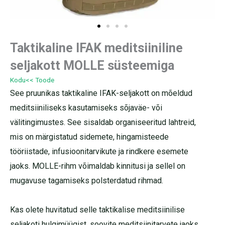
Taktikaline IFAK meditsiiniline
seljakott MOLLE süsteemiga
Kodu
<< Toode
See pruunikas taktikaline IFAK-seljakott on mõeldud
meditsiiniliseks kasutamiseks sõjaväe- või
välitingimustes. See sisaldab organiseeritud lahtreid,
mis on märgistatud sidemete, hingamisteede
tööriistade, infusioonitarvikute ja rindkere esemete
jaoks. MOLLE-rihm võimaldab kinnitusi ja sellel on
mugavuse tagamiseks polsterdatud rihmad.
Kas olete huvitatud selle taktikalise meditsiinilise
seljakoti hulgimüügist, soovite meditsiinitarvete jaoks