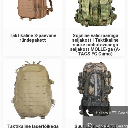
Taktikaline 3-päevane
Sõjaline välisraamiga
ründepakett
seljakott | Taktikaline
suure mahutavusega
seljakott MOLLE-ga (A-
TACS FG Camo)
Helista AET Geari
Võtke AET Geari
Taktikaline laserlõikega
Suur Camo jahikott