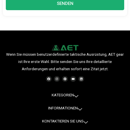
SENDEN
Wenn Sie müssen benutzerdefinierte taktische Ausrüstung, AET gear
ist Ihre erste Wahl. Bitte senden Sie uns Ihre detaillierte
Anforderungen und erhalten sofort eine Zitat jetzt.
F
I
P
Y
L
a
n
i
o
i
c
s
n
u
n
e
t
t
t
k
b
a
e
u
e
o
g
r
b
d
o
r
e
e
i
KATEGORIEN
k
a
s
n
m
t
INFORMATIONEN
KONTAKTIEREN SIE UNS