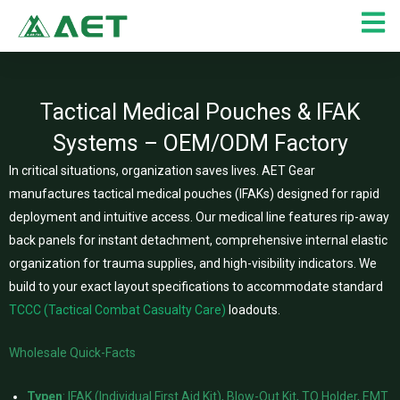
Zum
Inhalt
springen
Tactical Medical Pouches & IFAK
Systems – OEM/ODM Factory
In critical situations, organization saves lives. AET Gear
manufactures tactical medical pouches (IFAKs) designed for rapid
deployment and intuitive access. Our medical line features rip-away
back panels for instant detachment, comprehensive internal elastic
organization for trauma supplies, and high-visibility indicators. We
build to your exact layout specifications to accommodate standard
TCCC (Tactical Combat Casualty Care)
loadouts.
Wholesale Quick-Facts
Typen
: IFAK (Individual First Aid Kit), Blow-Out Kit, TQ Holder, EMT