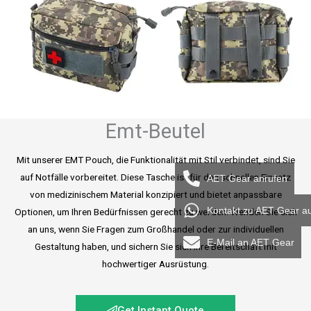
Emt-Beutel
Mit unserer EMT Pouch, die Funktionalität mit Stil verbindet, sind Sie
auf Notfälle vorbereitet. Diese Tasche ist für den schnellen Einsatz
AET Gear anrufen
von medizinischem Material konzipiert und bietet anpassbare
Kontakt zu AET Gear a
Optionen, um Ihren Bedürfnissen gerecht zu werden. Wenden Sie sich
an uns, wenn Sie Fragen zum Großhandel oder zur individuellen
E-Mail an AET Gear
Gestaltung haben, und sichern Sie sich Ihre Bereitschaft mit
hochwertiger Ausrüstung.
Get Instant Quote