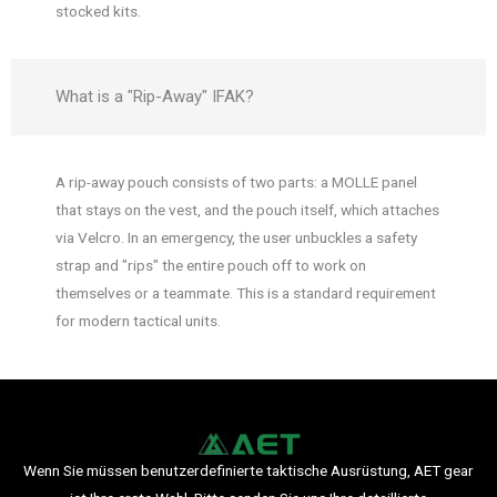
stocked kits.
What is a "Rip-Away" IFAK?
A rip-away pouch consists of two parts: a MOLLE panel
that stays on the vest, and the pouch itself, which attaches
via Velcro. In an emergency, the user unbuckles a safety
strap and "rips" the entire pouch off to work on
themselves or a teammate. This is a standard requirement
for modern tactical units.
Wenn Sie müssen benutzerdefinierte taktische Ausrüstung, AET gear