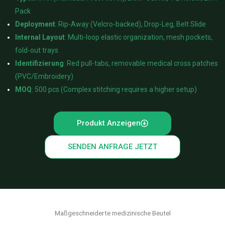
Pack
Deployment
: Rip-Away (Velcro-backed), Drop-Leg, Belt Slide
Internal Layout
: Multi-loop elastic organization, mesh pockets,
fold-out trays
Identifizierung
: Red pull-tabs, removable medical cross patches
(PVC/Embroidery)
MOQ
: 500 pcs (Complex stitching requires a higher setup)
Produkt Anzeigen
SENDEN ANFRAGE JETZT
Maßgeschneiderte medizinische Beutel