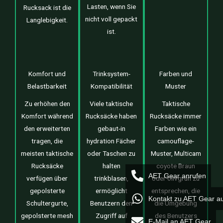
Lasten, wenn Sie
Rucksack ist die
nicht voll gepackt
Langlebigkeit.
ist.
Komfort und
Trinksystem-
Farben und
Belastbarkeit
Kompatibilität
Muster
Zu erhöhen den
Viele taktische
Taktische
Komfort während
Rucksäcke haben
Rucksäcke immer
den erweiterten
gebaut-in
Farben wie ein
tragen, die
hydration Fächer
camouflage-
meisten taktische
oder Taschen zu
Muster, Multicam
Rucksäcke
halten
coyote Braun
AET Gear anrufen
verfügen über
trinkblasen,
oder olivgrün zu
gepolsterte
ermöglicht
entsprechen, die
Kontakt zu AET Gear a
Schultergurte,
Benutzern den
die Umgebung
gepolsterte mesh
Zugriff auf
des Benutzers
E-Mail an AET Gear