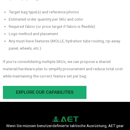
Target bag type(s) and reference photos
Estimated order quantity per SKU and color
Required fabric (or price target if fabric is flexible)
Logo method and placement
Any must-have features (MOLLE, hydration tube routing, rip-away
panel, wheels, etc.)
If you’re consolidating multiple SKUs, we can propose a shared
material/hardware plan to simplify procurement and reduce total cost
while maintaining the correct feature set per bag.
EXPLORE OUR CAPABILITIES
Wenn Sie müssen benutzerdefinierte taktische Ausrüstung, AET gear