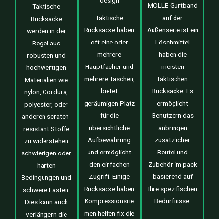
design
MOLLE-Gurtband
Taktische
Taktische
auf der
Rucksäcke
Rucksäcke haben
Außenseite ist ein
werden in der
oft eine oder
Löschmittel
Regel aus
mehrere
haben die
robusten und
Hauptfächer und
meisten
hochwertigen
mehrere Taschen,
taktischen
Materialien wie
bietet
Rucksäcke. Es
nylon, Cordura,
geräumigen Platz
ermöglicht
polyester, oder
für die
Benutzern das
anderen scratch-
übersichtliche
anbringen
resistant Stoffe
Aufbewahrung
zusätzlicher
zu widerstehen
und ermöglicht
Beutel und
schwierigen oder
den einfachen
Zubehör im pack
harten
Zugriff. Einige
basierend auf
Bedingungen und
Rucksäcke haben
Ihre spezifischen
schwere Lasten.
Kompressionsrie
Bedürfnisse.
Dies kann auch
men helfen fix die
verlängern die