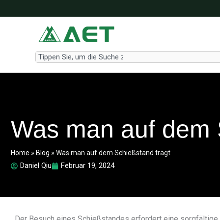
Zum
Inhalt
springen
Search
Was man auf dem S
Home
»
Blog
»
Was man auf dem Schießstand trägt
Daniel Qiu
Februar 19, 2024
Der Besuch eines Schießstandes erfordert eine sorgfältige Vo