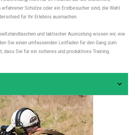
in erfahrener Schütze oder ein Erstbesucher sind, die Wahl
terschied für Ihr Erlebnis ausmachen.
chießstandtaschen und taktischer Ausrüstung wissen wir, wie
finden Sie einen umfassenden Leitfaden für den Gang zum
, dass Sie für ein sicheres und produktives Training