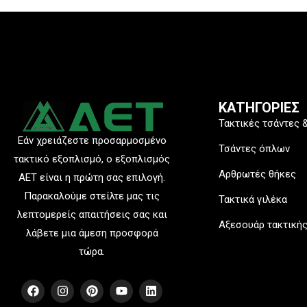
ΚΑΤΗΓΟΡΙΕΣ
Τακτικές τσάντες 
Εάν χρειάζεστε προσαρμοσμένο
Τσάντες όπλων
τακτικό εξοπλισμό, ο εξοπλισμός
Αρθρωτές θήκες
AET είναι η πρώτη σας επιλογή.
Παρακαλούμε στείλτε μας τις
Τακτικά γιλέκα
λεπτομερείς απαιτήσεις σας και
Αξεσουάρ τακτική
λάβετε μια άμεση προσφορά
τώρα.
F
I
P
Y
L
a
n
i
o
i