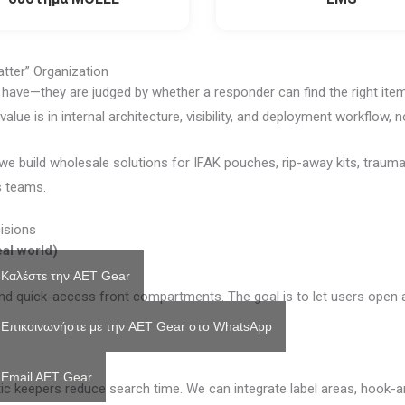
atter” Organization
have—they are judged by whether a responder can find the right ite
ue is in internal architecture, visibility, and deployment workflow, not
 we build wholesale solutions for IFAK pouches, rip-away kits, tra
s teams.
isions
al world)
Καλέστε την AET Gear
nd quick-access front compartments. The goal is to let users open 
Επικοινωνήστε με την AET Gear στο WhatsApp
Email AET Gear
c keepers reduce search time. We can integrate label areas, hook-an