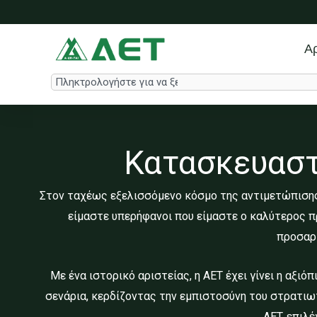
Μετάβαση
στο
περιεχόμενο
Αρ
Search
Κατασκευαστ
Στον ταχέως εξελισσόμενο κόσμο της αντιμετώπισης 
είμαστε υπερήφανοι που είμαστε ο καλύτερος 
προσαρμ
Με ένα ιστορικό αριστείας, η AET έχει γίνει η αξι
σενάρια, κερδίζοντας την εμπιστοσύνη του στρατιω
AET, επιλ