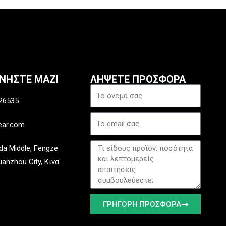
ΩΝΗΣΤΕ ΜΑΖΙ
ΛΗΨΕΤΕ ΠΡΟΣΦΟΡΑ
Όνομα
26535
Ηλεκτρονικό
ear.com
ταχυδρομείο
Μήνυμα
a Middle, Fengze
Quanzhou City, Κίνα
ΓΡΉΓΟΡΗ ΠΡΟΣΦΟΡΆ