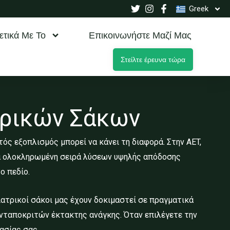
Greek
ετικά Με Το
Επικοινωνήστε Μαζί Μας
Στείλτε έρευνα τώρα
τρικών Σάκων
ς εξοπλισμός μπορεί να κάνει τη διαφορά. Στην AET,
ια ολοκληρωμένη σειρά λύσεων υψηλής απόδοσης
ο πεδίο.
 ιατρικοί σάκοι μας έχουν δοκιμαστεί σε πραγματικά
νταποκριτών έκτακτης ανάγκης. Όταν επιλέγετε την
ασίας σας.