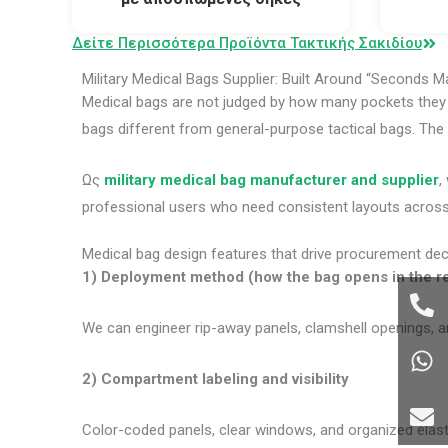
Δείτε Περισσότερα Προϊόντα Τακτικής Σακιδίου
Military Medical Bags Supplier: Built Around “Seconds M
Medical bags are not judged by how many pockets they 
bags different from general-purpose tactical bags. The val
Ως
military medical bag manufacturer and supplier
,
professional users who need consistent layouts acros
Medical bag design features that drive procurement dec
1) Deployment method (how the bag opens in the re
We can engineer rip-away panels, clamshell openings, a
2) Compartment labeling and visibility
Color-coded panels, clear windows, and organized elasti