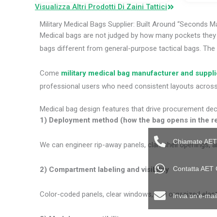
Visualizza Altri Prodotti Di Zaini Tattici
Military Medical Bags Supplier: Built Around “Seconds M
Medical bags are not judged by how many pockets they 
bags different from general-purpose tactical bags. The val
Come
military medical bag manufacturer and suppli
professional users who need consistent layouts acros
Medical bag design features that drive procurement dec
1) Deployment method (how the bag opens in the re
Chiamate AET
We can engineer rip-away panels, clamshell openings, a
Contatta AET
2) Compartment labeling and visibility
Color-coded panels, clear windows, and organized elasti
Invia un'e-ma