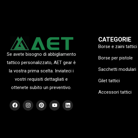
CATEGORIE
Borse e zaini tattici
Se avete bisogno di abbigliamento
Borse per pistole
tattico personalizzato, AET gear è
Sacchetti modulari
la vostra prima scelta. Inviateci i
vostri requisiti dettagliati e
Gilet tattici
ottenete subito un preventivo.
Accessori tattici
F
I
P
Y
L
a
n
i
o
i
c
s
n
u
n
e
t
t
t
k
b
a
e
u
e
o
g
r
b
d
o
r
e
e
i