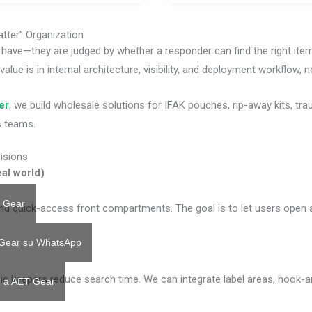
atter” Organization
have—they are judged by whether a responder can find the right ite
ue is in internal architecture, visibility, and deployment workflow, not
er
, we build wholesale solutions for IFAK pouches, rip-away kits, 
s teams.
isions
al world)
 Gear
nd quick-access front compartments. The goal is to let users open 
 Gear su WhatsApp
c keepers reduce search time. We can integrate label areas, hook-an
il a AET Gear