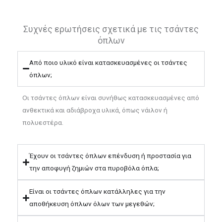
o
r
r
e
k
a
s
m
t
Συχνές ερωτήσεις σχετικά με τις τσάντες
όπλων
Από ποιο υλικό είναι κατασκευασμένες οι τσάντες
όπλων;
Οι τσάντες όπλων είναι συνήθως κατασκευασμένες από
ανθεκτικά και αδιάβροχα υλικά, όπως νάιλον ή
πολυεστέρα.
Έχουν οι τσάντες όπλων επένδυση ή προστασία για
την αποφυγή ζημιών στα πυροβόλα όπλα;
Είναι οι τσάντες όπλων κατάλληλες για την
αποθήκευση όπλων όλων των μεγεθών;