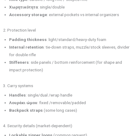
Χωρητικότητα
: single/double
Accessory storage
: external pockets vs internal organizers
2. Protection level
Padding thickness
: light/standard/heavy-duty foam
Internal retention
: tie-down straps, muzzle/stock sleeves, divider
for double rifle
Stiffeners
: side panels / bottom reinforcement (for shape and
impact protection)
3. Carry systems
Handles
: single/dual /wrap handle
Λουράκι ώμου
: fixed /removable/padded
Backpack straps
(some long cases)
4. Security details (market-dependent)
Lockable zipper loops
(common request)