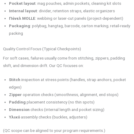
Pocket layout
: mag pouches, admin pockets, cleaning kit slots
Internal layout
: divider, retention straps, elastic organizers
Πάνελ MOLLE
: webbing or laser-cut panels (project-dependent)
Packaging
: polybag, hangtag, barcode, carton marking; retail-ready
packing
Quality Control Focus (Typical Checkpoints)
For soft cases, failures usually come from stitching, zippers, padding
shift, and dimension drift. Our QC focuses on:
Stitch
inspection at stress points (handles, strap anchors, pocket
edges)
Zipper
operation checks (smoothness, alignment, end stops)
Padding
placement consistency (no thin spots)
Dimension
checks (internal length and pocket sizing)
Υλικό
assembly checks (buckles, adjusters)
(QC scope can be aligned to your program requirements.)