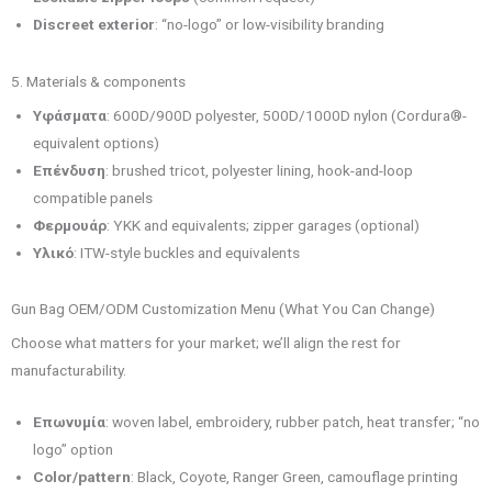
Discreet exterior
: “no-logo” or low-visibility branding
5. Materials & components
Υφάσματα
: 600D/900D polyester, 500D/1000D nylon (Cordura®-
equivalent options)
Επένδυση
: brushed tricot, polyester lining, hook-and-loop
compatible panels
Φερμουάρ
: YKK and equivalents; zipper garages (optional)
Υλικό
: ITW-style buckles and equivalents
Gun Bag OEM/ODM Customization Menu (What You Can Change)
Choose what matters for your market; we’ll align the rest for
manufacturability.
Επωνυμία
: woven label, embroidery, rubber patch, heat transfer; “no
logo” option
Color/pattern
: Black, Coyote, Ranger Green, camouflage printing