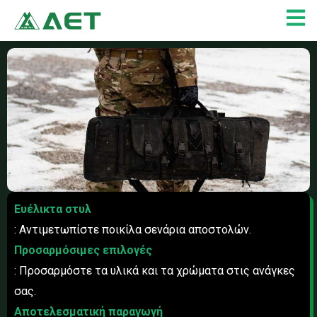
Μετάβαση
στο
περιεχόμενο
Ευέλικτα στυλ
: Αντιμετωπίστε ποικίλα σενάρια αποστολών.
Προσαρμόσιμες επιλογές
: Προσαρμόστε τα υλικά και τα χρώματα στις ανάγκες
σας.
Αποτελεσματική παραγωγή