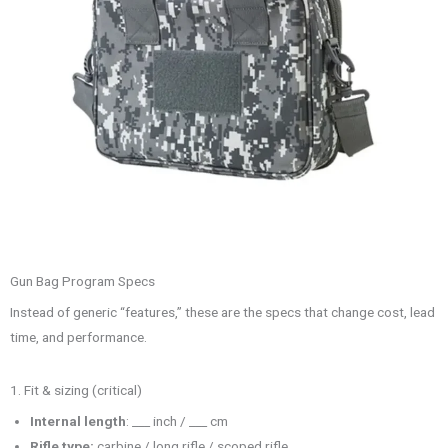
Gun Bag Program Specs
Instead of generic “features,” these are the specs that change cost, lead
time, and performance.
1. Fit & sizing (critical)
Internal length
: ___ inch / ___ cm
Rifle type:
carbine / long rifle / scoped rifle