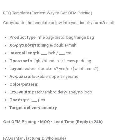
RFQ Template (Fastest Way to Get OEM Pricing)
Copy/paste the template below into your inquiry form/email:
Product type
: rifle bag/pistol bag/range bag
Χωρητικότητα
: single/double/multi
Internal length
: ___ inch / ___ cm
Προστασία
: light/standard / heavy padding
Layout
: external pockets? yes/no (what items?)
Ασφάλεια
: lockable zippers? yes/no
Color/pattern
:
Επωνυμία
: patch/embroidery/label/no logo
Ποσότητα
: ___ pcs
Target delivery country
:
Get OEM Pricing • MOQ • Lead Time (Reply in 24h)
FAQs (Manufacturer & Wholesale)