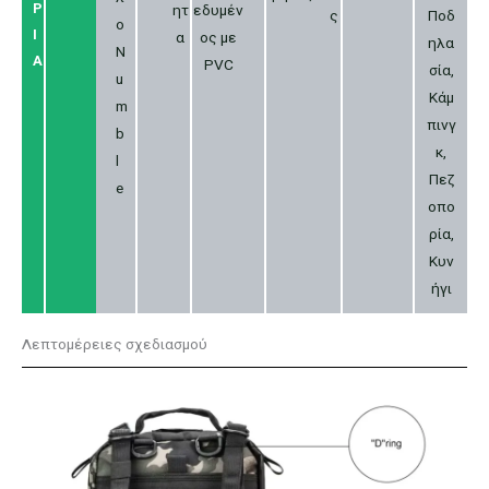
Ρ
ητ
εδυμέν
ς
Ποδ
ο
Ι
α
ος με
ηλα
N
Α
PVC
σία,
u
Κάμ
m
πινγ
b
κ,
l
Πεζ
e
οπο
ρία,
Κυν
ήγι
Λεπτομέρειες σχεδιασμού