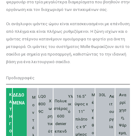
φερμουάρ στα τρία μεγαλύτερα διαμερίσματα που βοηθούν στην
οργάνωση και τον διαχωρισμό των αντικειμένων σας.
Οι ανάγλυφοι ιμάντες ώμου είναι κατασκευασμένοι με επένδυση
από πλέγμα και είναι πλήρως ρυθμιζόμενοι. Η ζώνη ισχίων και ο
ιμάντας στέρνου κατανέμουν ομοιόμορφα το φορτίο για άνετη
μεταφορά. Οι ιμάντες του συστήματος Molle θωρακίζουν αυτό το
σακίδιο με σημεία για προσαρμογή, καθιστώντας το την ιδανική
βάση για ένα λειτουργικό σακίδιο.
Προδιαγραφές
Κ
Μ
30L
Ανα
ΔΕΔΟ
LQ0
Υλ
16.5″
Λε
Μ
Χ
Πολυε
Α
έ
ρρί
ΜΕΝΑ
800
ικ
ύψος x
ιτ
ο
ω
στέρας
Τ
γ
χησ
9C
ό
11″
ου
ν
ρη
600
Η
ε
η,
πλάτο
ργ
τ
τικ
denier
Γ
θ
Ψάρ
ς x 9″
ία
έ
Ο
ότ
επενδ
ο
εμα,
μήκος
λ