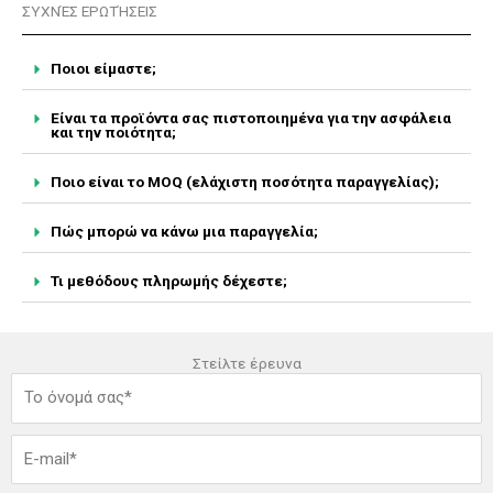
ΣΥΧΝΈΣ ΕΡΩΤΉΣΕΙΣ
Ποιοι είμαστε;
Είναι τα προϊόντα σας πιστοποιημένα για την ασφάλεια
και την ποιότητα;
Ποιο είναι το MOQ (ελάχιστη ποσότητα παραγγελίας);
Πώς μπορώ να κάνω μια παραγγελία;
Τι μεθόδους πληρωμής δέχεστε;
Στείλτε έρευνα
Ό
ν
ο
Η
μ
λ