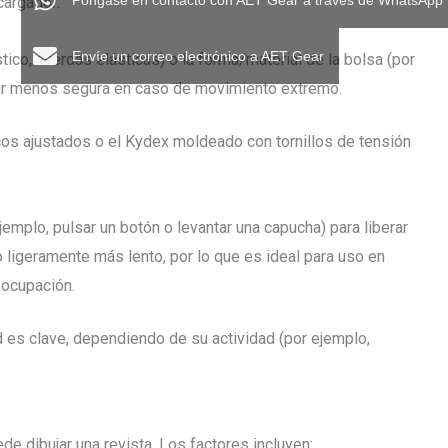
Póngase en contacto con AET Gear a través de WhatsApp
cargador:
Envíe un correo electrónico a AET Gear
ástico, cuerdas elásticas) o la forma/material de la bolsa (por
ser menos segura en caso de movimiento extremo.
cos ajustados o el Kydex moldeado con tornillos de tensión
jemplo, pulsar un botón o levantar una capucha) para liberar
 ligeramente más lento, por lo que es ideal para uso en
eocupación.
d es clave, dependiendo de su actividad (por ejemplo,
de dibujar una revista. Los factores incluyen: