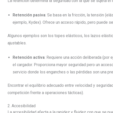
La retención determina la seguridad con la que se sujeta el 
Retención pasiva
: Se basa en la fricción, la tensión (el
ejemplo, Kydex). Ofrece un acceso rápido, pero puede 
Algunos ejemplos son los topes elásticos, los lazos elásti
ajustables.
Retención activa
: Requiere una acción deliberada (por e
el cargador. Proporciona mayor seguridad pero un acceso
servicio donde los enganches o las pérdidas son una pr
Encontrar el equilibrio adecuado entre velocidad y segurida
competición frente a operaciones tácticas).
2. Accesibilidad
La accesibilidad afecta a la rapidez y fluidez con que se pue