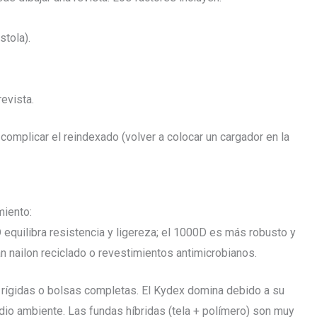
stola).
revista.
omplicar el reindexado (volver a colocar un cargador en la
miento:
D equilibra resistencia y ligereza; el 1000D es más robusto y
n nailon reciclado o revestimientos antimicrobianos.
es rígidas o bolsas completas. El Kydex domina debido a su
edio ambiente. Las fundas híbridas (tela + polímero) son muy