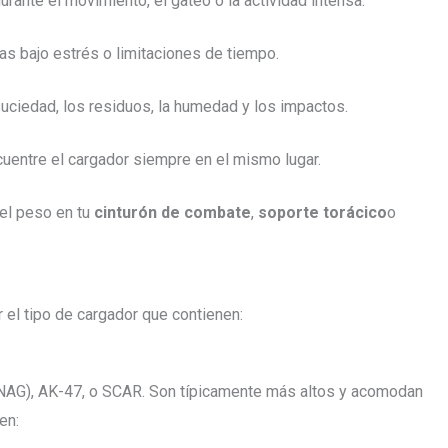
urante el movimiento, el gateo o la actividad intensa.
vas bajo estrés o limitaciones de tiempo.
suciedad, los residuos, la humedad y los impactos.
cuentre el cargador siempre en el mismo lugar.
 el peso en tu
cinturón de combate
,
soporte torácico
o
 el tipo de cargador que contienen:
AG), AK-47, o SCAR. Son típicamente más altos y acomodan
en: