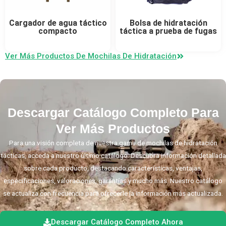
Cargador de agua táctico
Bolsa de hidratación
compacto
táctica a prueba de fugas
Ver Más Productos De Mochilas De Hidratación
Descargar Catálogo Completo Para
Ver Más Productos
Para una visión completa de nuestra gama de mochilas de hidratación
tácticas, acceda a nuestro último catálogo. Descubra información detallada
sobre cada producto, destacando características, ventajas,
especificaciones, valoraciones, garantías y mucho más. Nuestro catálogo
se actualiza con frecuencia para ofrecerle la información más actualizada.
Descargar Catálogo Completo Ahora