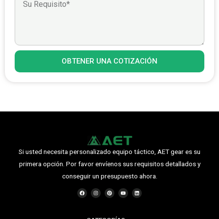
OBTENER UNA COTIZACIÓN
Si usted necesita personalizado equipo táctico, AET gear es su
primera opción. Por favor envíenos sus requisitos detallados y
conseguir un presupuesto ahora.
F
I
P
Y
L
a
n
i
o
i
c
s
n
u
n
e
t
t
t
k
b
a
e
u
e
o
g
r
b
d
o
r
e
e
i