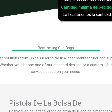
: Cumplir las normas y certifi
Cantidad mínima de pedido
: Le facilitaremos la cantida
Best-selling Gun Bags
ear solutions from China’s leading tactical gear manufacturer and sup
 Whether you choose one of our standard designs or a custom lightin
services based on your needs.
Pistola De La Bolsa De
Desbloqueo de la tapa-grada de arma de fuego de almacenamie