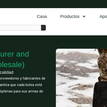
Casa
Productos
Apo
urer and
lesale)
calidad
 proveedores y fabricantes de
antiza que cada bolsa está
d óptimas para sus armas de