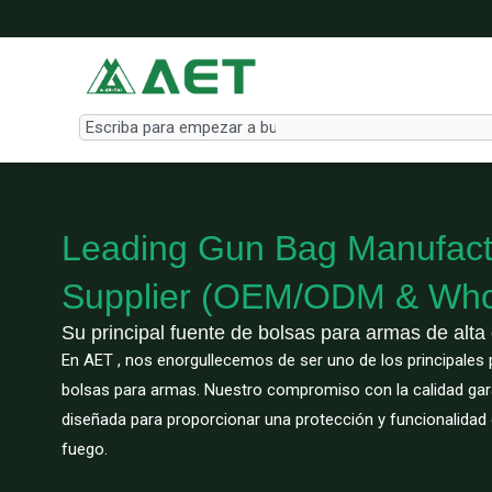
Ir
al
contenido
Search
Leading Gun Bag Manufact
Supplier (OEM/ODM & Who
Su principal fuente de bolsas para armas de alta 
En AET , nos enorgullecemos de ser uno de los principales
bolsas para armas. Nuestro compromiso con la calidad gar
diseñada para proporcionar una protección y funcionalida
fuego.