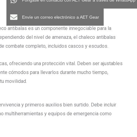
Póngase en contacto con AET Gear a través de WhatsApp
Envíe un correo electrónico a AET Gear
eco antibalas es un componente innegociable para la
Dependiendo del nivel de amenaza, el chaleco antibalas
o de combate completo, incluidos cascos y escudos.
cas, ofreciendo una protección vital. Deben ser ajustables
mente cómodos para llevarlos durante mucho tiempo,
u movilidad.
vivencia y primeros auxilios bien surtido. Debe incluir
mo multiherramientas y equipos de emergencia como