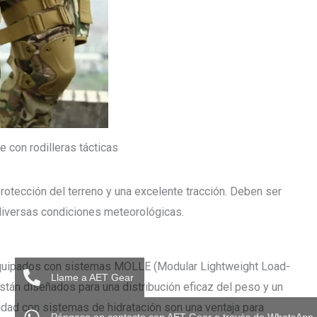
 con rodilleras tácticas
protección del terreno y una excelente tracción. Deben ser
diversas condiciones meteorológicas.
uipados con sistemas MOLLE (Modular Lightweight Load-
Llame a AET Gear
Están diseñados para una distribución eficaz del peso y un
idad con sistemas de hidratación son una ventaja para