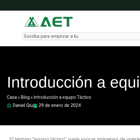
Ir
al
contenido
Search
Introducción a equ
Casa
»
Blog
»
Introducción a equipo Táctico
Daniel Qiu
29 de enero de 2024
El término "equipo táctico" suele evocar imágenes de operac