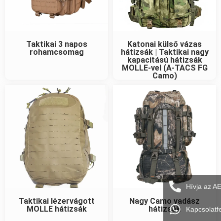
Taktikai 3 napos
Katonai külső vázas
rohamcsomag
hátizsák | Taktikai nagy
kapacitású hátizsák
MOLLE-vel (A-TACS FG
Camo)
Hívja az A
Taktikai lézervágott
Nagy Camo vadász
MOLLE hátizsák
hátizsák
Kapcsolatf