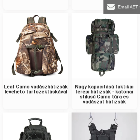
Email AET
Leaf Camo vadászhátizsák
Nagy kapacitású taktikai
levehető tartozéktáskával
terepi hátizsák - katonai
stílusú Camo túra és
vadászat hátizsák