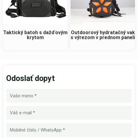
Taktický batoh s dažďovým
Outdoorový hydratačný vak
krytom
s výrezom v prednom paneli
Odoslať dopyt
Názov
E-
mail
Mobilné
číslo