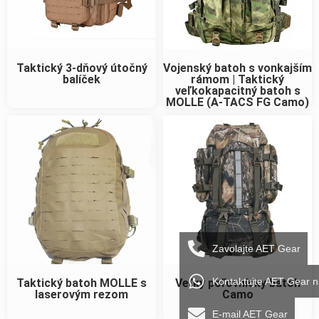
Taktický 3-dňový útočný
Vojenský batoh s vonkajším
balíček
rámom | Taktický
veľkokapacitný batoh s
MOLLE (A-TACS FG Camo)
Zavolajte AET Gear
Kontaktujte AET Gear 
Taktický batoh MOLLE s
Veľký poľovnícky batoh
laserovým rezom
Camo
E-mail AET Gear