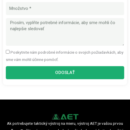
Množstvo
Správa
Poskytnite nám podrobné informácie o svojich požiadavkách, aby
sme vám mohli účinne pomôcť.
ODOSLAŤ
Ak potrebujete taktický výstroj na mieru, výstroj AET je vašou prvou