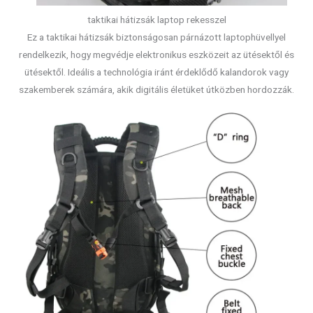
taktikai hátizsák laptop rekesszel
Ez a taktikai hátizsák biztonságosan párnázott laptophüvellyel
rendelkezik, hogy megvédje elektronikus eszközeit az ütésektől és
ütésektől. Ideális a technológia iránt érdeklődő kalandorok vagy
szakemberek számára, akik digitális életüket útközben hordozzák.