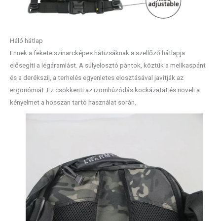
Háló hátlap
Ennek a fekete színarcképes hátizsáknak a szellőző hátlapja
elősegíti a légáramlást. A súlyelosztó pántok, köztük a mellkaspánt
és a derékszíj, a terhelés egyenletes elosztásával javítják az
ergonómiát. Ez csökkenti az izomhúzódás kockázatát és növeli a
kényelmet a hosszan tartó használat során.