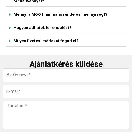
tanúsítvánnyal?
Mennyi a MOQ (minimális rendelési mennyiség)?
Hogyan adhatok le rendelést?
Milyen fizetési módokat fogad el?
Ajánlatkérés küldése
N
é
v
E
-
m
Ü
a
z
i
e
l
n