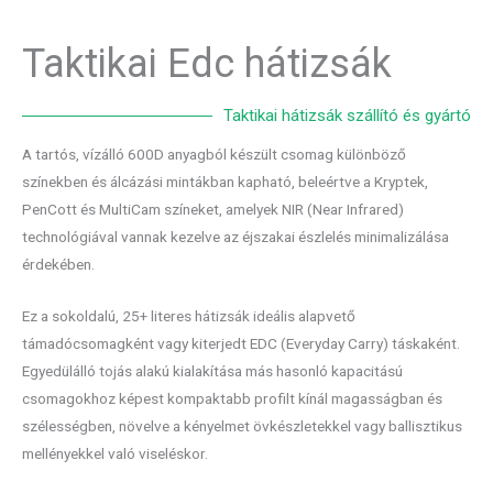
Taktikai Edc hátizsák
Taktikai hátizsák szállító és gyártó
A tartós, vízálló 600D anyagból készült csomag különböző
színekben és álcázási mintákban kapható, beleértve a Kryptek,
PenCott és MultiCam színeket, amelyek NIR (Near Infrared)
technológiával vannak kezelve az éjszakai észlelés minimalizálása
érdekében.
Ez a sokoldalú, 25+ literes hátizsák ideális alapvető
támadócsomagként vagy kiterjedt EDC (Everyday Carry) táskaként.
Egyedülálló tojás alakú kialakítása más hasonló kapacitású
csomagokhoz képest kompaktabb profilt kínál magasságban és
szélességben, növelve a kényelmet övkészletekkel vagy ballisztikus
mellényekkel való viseléskor.