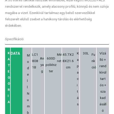
rendszerrel rendelkezik, amely alacsony profilú, könnyű és nem szívja
magába a vizet. Ezenkívül tartalmaz egy belső szervezőkkel
felszerelt elülső zsebet a hatékony tárolás és elérhetőség
érdekében.
Specifikáció
K
K
30L
Vízá
DATA
LC1
Mé
45.7X2
Fu
M
An
600D
A
a
lló +
808
ret
8X21.6
nk
o
ya
poliész
T
p
rend
1B
cm
ció
d
g
ter
E
a
kívül
e
G
c
tart
l
Ó
i
ós +
l
R
t
sza
N
I
á
kad
u
A
s
ásáll
m
ó
b