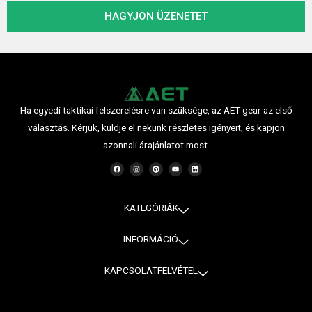
e
HAGYJON ÜZENETET
t
Ha egyedi taktikai felszerelésre van szüksége, az AET gear az első
választás. Kérjük, küldje el nekünk részletes igényeit, és kapjon
azonnali árajánlatot most.
F
I
P
Y
L
a
n
i
o
i
c
s
n
u
n
e
t
t
t
k
b
a
e
u
e
o
g
r
b
d
o
r
e
e
i
KATEGÓRIÁK
k
a
s
n
m
t
INFORMÁCIÓ
KAPCSOLATFELVÉTEL