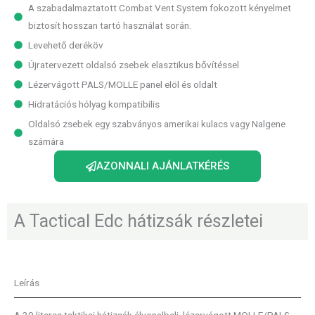
A szabadalmaztatott Combat Vent System fokozott kényelmet
biztosít hosszan tartó használat során.
Levehető deréköv
Újratervezett oldalsó zsebek elasztikus bővítéssel
Lézervágott PALS/MOLLE panel elöl és oldalt
Hidratációs hólyag kompatibilis
Oldalsó zsebek egy szabványos amerikai kulacs vagy Nalgene
számára
AZONNALI AJÁNLATKÉRÉS
A Tactical Edc hátizsák részletei
Leírás
A 30 literes taktikai hátizsák élvonalbeli, lézervágott MOLLE/PALS