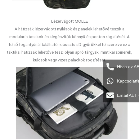
Lézervágott MOLLE
A hátizsák lézervágott nyílások és panelek lehetővé teszik a
moduláris tasakok és kiegészítők könnyű és pontos rögzítését. A
felső fogantyúnál található robusztus D-gyűrűkkel felszerelve ez a
taktikai hátizsák lehetővé teszi olyan apró tárgyak, mint karabinerek,
kulcsok vagy vizes palackok rögzítését.
Hívja az A
Kapcsolatf
Email AET