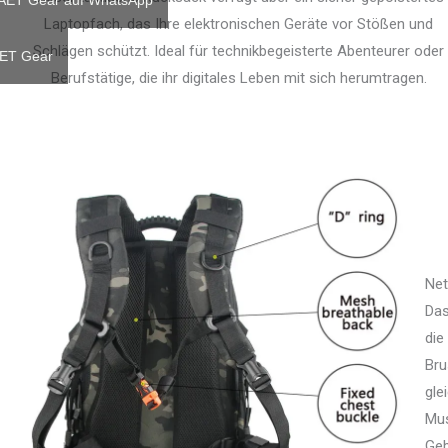
 AET Gear auf WhatsApp
Laptopfach, das Ihre elektronischen Geräte vor Stößen und
Schlägen schützt. Ideal für technikbegeisterte Abenteurer oder
AET Gear
Berufstätige, die ihr digitales Leben mit sich herumtragen.
Ne
Das
die
Bru
gle
Mus
Geb