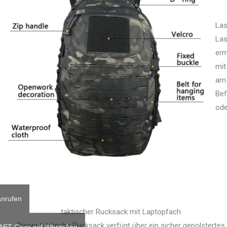
Las
Las
erm
mit
am 
Bef
ode
nrufen
taktischer Rucksack mit Laptopfach
Dieser taktische Rucksack verfügt über ein sicher gepolstertes