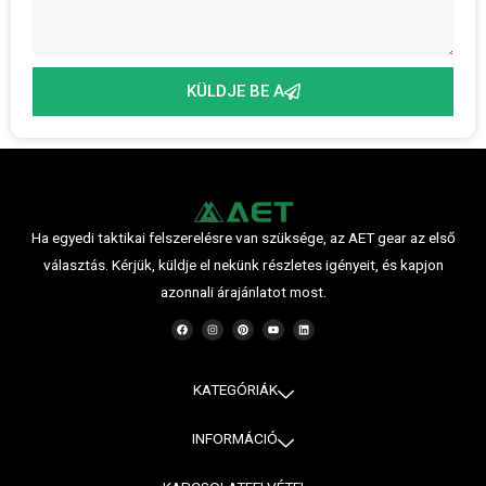
KÜLDJE BE A
Ha egyedi taktikai felszerelésre van szüksége, az AET gear az első
választás. Kérjük, küldje el nekünk részletes igényeit, és kapjon
azonnali árajánlatot most.
F
I
P
Y
L
a
n
i
o
i
c
s
n
u
n
e
t
t
t
k
b
a
e
u
e
o
g
r
b
d
o
r
e
e
i
KATEGÓRIÁK
k
a
s
n
m
t
INFORMÁCIÓ