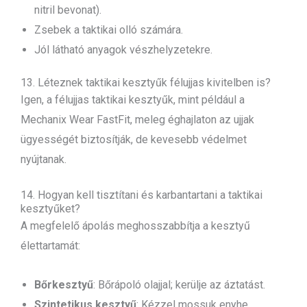
nitril bevonat).
Zsebek a taktikai olló számára.
Jól látható anyagok vészhelyzetekre.
13. Léteznek taktikai kesztyűk félujjas kivitelben is?
Igen, a félujjas taktikai kesztyűk, mint például a
Mechanix Wear FastFit, meleg éghajlaton az ujjak
ügyességét biztosítják, de kevesebb védelmet
nyújtanak.
14. Hogyan kell tisztítani és karbantartani a taktikai
kesztyűket?
A megfelelő ápolás meghosszabbítja a kesztyű
élettartamát:
Bőrkesztyű
: Bőrápoló olajjal; kerülje az áztatást.
Szintetikus kesztyű
: Kézzel mossuk enyhe