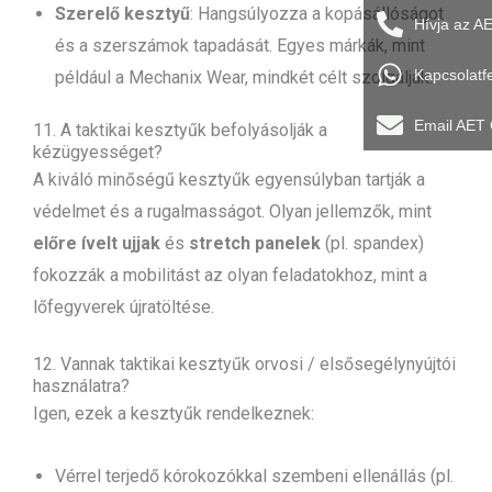
Szerelő kesztyű
: Hangsúlyozza a kopásállóságot
Hívja az A
és a szerszámok tapadását. Egyes márkák, mint
Kapcsolatf
például a Mechanix Wear, mindkét célt szolgálják.
Email AET
11. A taktikai kesztyűk befolyásolják a
kézügyességet?
A kiváló minőségű kesztyűk egyensúlyban tartják a
védelmet és a rugalmasságot. Olyan jellemzők, mint
előre ívelt ujjak
és
stretch panelek
(pl. spandex)
fokozzák a mobilitást az olyan feladatokhoz, mint a
lőfegyverek újratöltése.
12. Vannak taktikai kesztyűk orvosi / elsősegélynyújtói
használatra?
Igen, ezek a kesztyűk rendelkeznek:
Vérrel terjedő kórokozókkal szembeni ellenállás (pl.