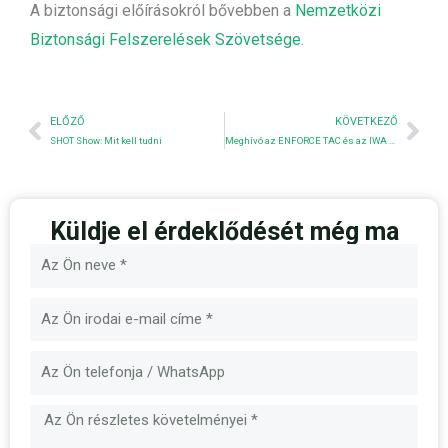
A biztonsági előírásokról bővebben a
Nemzetközi
Biztonsági Felszerelések Szövetsége
.
Előző
Nex
ELŐZŐ
KÖVETKEZŐ
SHOT Show: Mit kell tudni
Meghívó az ENFORCE TAC és az IWA Outdoor Classics 2025 rendezvényre
Küldje el érdeklődését még ma
Név
E-
mail
Üzenet