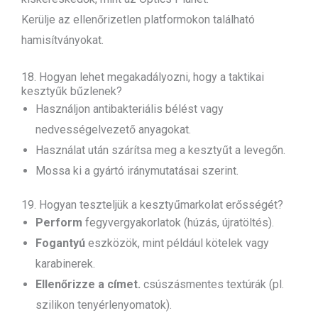
Kerülje az ellenőrizetlen platformokon található
hamisítványokat.
18. Hogyan lehet megakadályozni, hogy a taktikai
kesztyűk bűzlenek?
Használjon antibakteriális bélést vagy
nedvességelvezető anyagokat.
Használat után szárítsa meg a kesztyűt a levegőn.
Mossa ki a gyártó iránymutatásai szerint.
19. Hogyan teszteljük a kesztyűmarkolat erősségét?
Perform
fegyvergyakorlatok (húzás, újratöltés).
Fogantyú
eszközök, mint például kötelek vagy
karabinerek.
Ellenőrizze a címet.
csúszásmentes textúrák (pl.
szilikon tenyérlenyomatok).