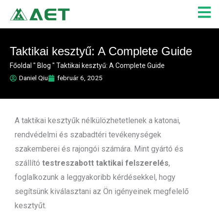
Skip
to
content
Taktikai kesztyű: A Complete Guide
Főoldal
"
Blog
"
Taktikai kesztyű: A Complete Guide
Daniel Qiu
február 6, 2025
A taktikai kesztyűk nélkülözhetetlenek a katonai,
rendvédelmi és szabadtéri tevékenységek
szakemberei és rajongói számára. Mint gyártó és
szállító
testreszabott taktikai felszerelés
,
foglalkozunk a leggyakoribb kérdésekkel, hogy
segítsünk kiválasztani az Ön igényeinek megfelelő
kesztyűt.