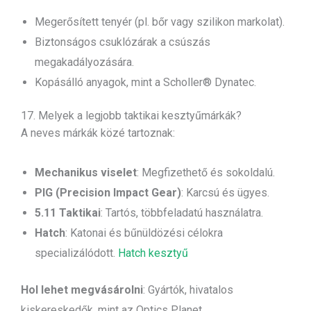
Megerősített tenyér (pl. bőr vagy szilikon markolat).
Biztonságos csuklózárak a csúszás
megakadályozására.
Kopásálló anyagok, mint a Scholler® Dynatec.
17. Melyek a legjobb taktikai kesztyűmárkák?
A neves márkák közé tartoznak:
Mechanikus viselet
: Megfizethető és sokoldalú.
PIG (Precision Impact Gear)
: Karcsú és ügyes.
5.11 Taktikai
: Tartós, többfeladatú használatra.
Hatch
: Katonai és bűnüldözési célokra
specializálódott.
Hatch kesztyű
Hol lehet megvásárolni
: Gyártók, hivatalos
kiskereskedők, mint az Optics Planet.