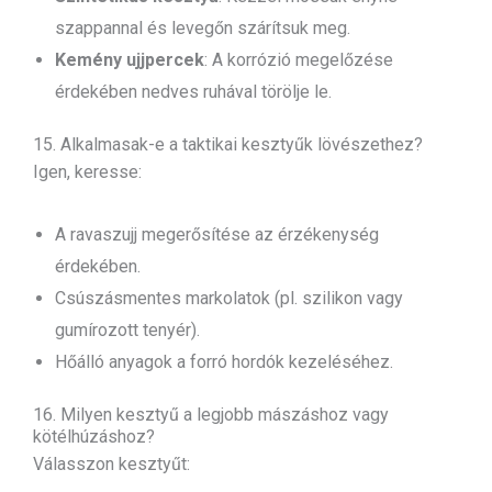
szappannal és levegőn szárítsuk meg.
Kemény ujjpercek
: A korrózió megelőzése
érdekében nedves ruhával törölje le.
15. Alkalmasak-e a taktikai kesztyűk lövészethez?
Igen, keresse:
A ravaszujj megerősítése az érzékenység
érdekében.
Csúszásmentes markolatok (pl. szilikon vagy
gumírozott tenyér).
Hőálló anyagok a forró hordók kezeléséhez.
16. Milyen kesztyű a legjobb mászáshoz vagy
kötélhúzáshoz?
Válasszon kesztyűt: