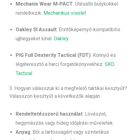
Mechanix Wear M-PACT
: Ütésálló bütykökkel
rendelkezik.
Mechanikus viselet
Oakley SI Assault
: Érintőképernyő-kompatibilis
ujjhegyeket kínál.
Oakley
PIG Full Dexterity Tactical (FDT)
: Könnyű és
légáteresztő a harci forgatókönyvekhez.
SKD
Tactical
3. Hogyan válasszuk ki a megfelelő taktikai kesztyűt?
Válasszon kesztyűt a következők alapján:
Rendeltetésszerű használat
: Lövészet,
hegymászás vagy hideg időjárási műveletek.
Anyag
: Bőr a tartósságért vagy szintetikus