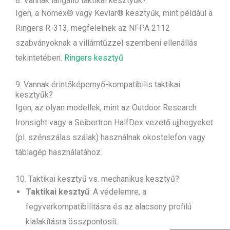
8. Vannak lángálló taktikai kesztyűk?
Igen, a Nomex® vagy Kevlar® kesztyűk, mint például a
Ringers R-313, megfelelnek az NFPA 2112
szabványoknak a villámtűzzel szembeni ellenállás
tekintetében.
Ringers kesztyű
9. Vannak érintőképernyő-kompatibilis taktikai
kesztyűk?
Igen, az olyan modellek, mint az Outdoor Research
Ironsight vagy a Seibertron HalfDex vezető ujjhegyeket
(pl. szénszálas szálak) használnak okostelefon vagy
táblagép használatához.
10. Taktikai kesztyű vs. mechanikus kesztyű?
Taktikai kesztyű
: A védelemre, a
fegyverkompatibilitásra és az alacsony profilú
kialakításra összpontosít.