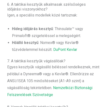
6. A taktikai kesztyűk alkalmasak szélsőséges
időjárási viszonyokhoz?
Igen, a speciális modellek közé tartoznak:
Hideg időjárás kesztyű
: Thinsulate™ vagy
Primaloft® szigeteléssel a melegségért.
Hőálló kesztyű
: Nomex® vagy Kevlar®
tűzvédelemmel készült.
DuPont Kevlar
7. A taktikai kesztyűk vágásállóak?
Egyes kesztyűk vágásálló béléssel rendelkeznek, mint
például a Dyneema® vagy a Kevlar®. Ellenőrizze az
ANSI/ISEA 105 minősítéseket (A1-A9 szint) a
vágásállóság tekintetében.
Nemzetközi Biztonsági
Felszerelések Szövetsége