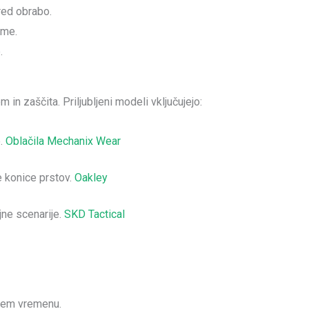
red obrabo.
eme.
.
 in zaščita. Priljubljeni modeli vključujejo:
e.
Oblačila Mechanix Wear
e konice prstov.
Oakley
jne scenarije.
SKD Tactical
adnem vremenu.