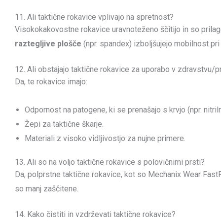
11. Ali taktične rokavice vplivajo na spretnost?
Visokokakovostne rokavice uravnoteženo ščitijo in so prilago
raztegljive plošče
(npr. spandex) izboljšujejo mobilnost pri 
12. Ali obstajajo taktične rokavice za uporabo v zdravstvu/
Da, te rokavice imajo:
Odpornost na patogene, ki se prenašajo s krvjo (npr. nitril
Žepi za taktične škarje.
Materiali z visoko vidljivostjo za nujne primere.
13. Ali so na voljo taktične rokavice s polovičnimi prsti?
Da, polprstne taktične rokavice, kot so Mechanix Wear Fast
so manj zaščitene.
14. Kako čistiti in vzdrževati taktične rokavice?