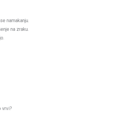
e se namakanju.
enje na zraku.
jo.
 vrvi?