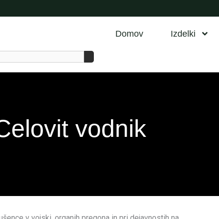
Domov
Izdelki
Celovit vodnik
šence v vojski, organih pregona in pri dejavnostih na