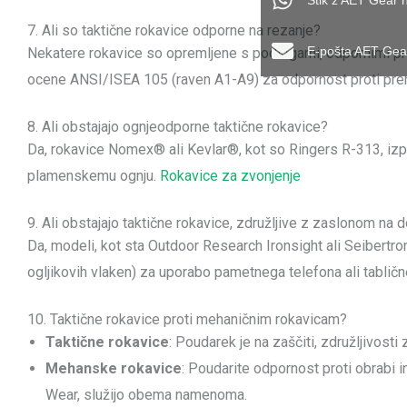
Stik z AET Gear
7. Ali so taktične rokavice odporne na rezanje?
E-pošta AET Gea
Nekatere rokavice so opremljene s podlogami, odpornimi pr
ocene ANSI/ISEA 105 (raven A1-A9) za odpornost proti pre
8. Ali obstajajo ognjeodporne taktične rokavice?
Da, rokavice Nomex® ali Kevlar®, kot so Ringers R-313, iz
plamenskemu ognju.
Rokavice za zvonjenje
9. Ali obstajajo taktične rokavice, združljive z zaslonom na d
Da, modeli, kot sta Outdoor Research Ironsight ali Seibertron
ogljikovih vlaken) za uporabo pametnega telefona ali tabličn
10. Taktične rokavice proti mehaničnim rokavicam?
Taktične rokavice
: Poudarek je na zaščiti, združljivosti
Mehanske rokavice
: Poudarite odpornost proti obrabi 
Wear, služijo obema namenoma.