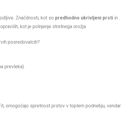
dljive. Značilnosti, kot so
predhodno ukrivljeni prsti
in .
opravilih, kot je polnjenje strelnega orožja.
prvih posredovalcih?
na prevleka).
Fit, omogočajo spretnost prstov v toplem podnebju, vendar