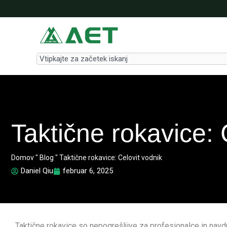
Skip
to
content
Search
Taktične rokavice: 
Domov
"
Blog
"
Taktične rokavice: Celovit vodnik
Daniel Qiu
februar 6, 2025
Taktične rokavice so nepogrešljive za profesionalce in navdu