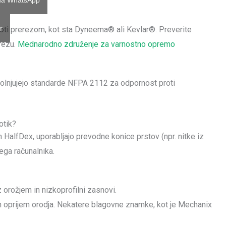
 na WhatsApp
r
oti prerezom, kot sta Dyneema® ali Kevlar®. Preverite
rezu.
Mednarodno združenje za varnostno opremo
polnjujejo standarde NFPA 2112 za odpornost proti
otik?
 HalfDex, uporabljajo prevodne konice prstov (npr. nitke iz
ega računalnika.
 z orožjem in nizkoprofilni zasnovi.
in oprijem orodja. Nekatere blagovne znamke, kot je Mechanix