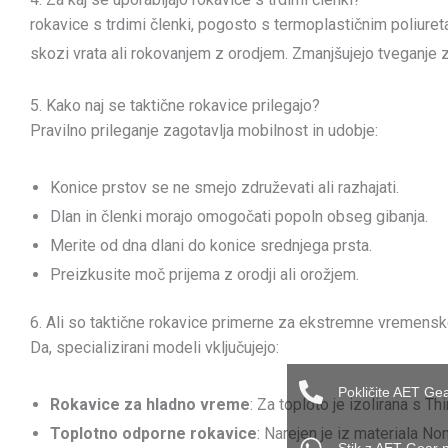
rokavice s trdimi členki, pogosto s termoplastičnim poliure
skozi vrata ali rokovanjem z orodjem. Zmanjšujejo tveganje z
5. Kako naj se taktične rokavice prilegajo?
Pravilno prileganje zagotavlja mobilnost in udobje:
Konice prstov se ne smejo združevati ali razhajati.
Dlan in členki morajo omogočati popoln obseg gibanja.
Merite od dna dlani do konice srednjega prsta.
Preizkusite moč prijema z orodji ali orožjem.
6. Ali so taktične rokavice primerne za ekstremne vremens
Da, specializirani modeli vključujejo:
Pokličite AET Ge
Rokavice za hladno vreme
: Za toploto je izolirana s Th
Toplotno odporne rokavice
: Narejen je iz materiala 