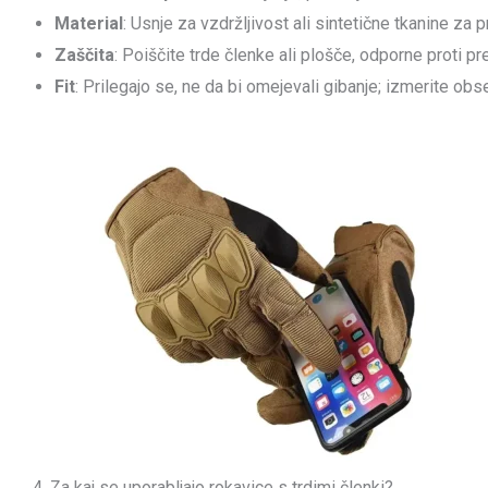
Material
: Usnje za vzdržljivost ali sintetične tkanine za 
Zaščita
: Poiščite trde členke ali plošče, odporne proti p
Fit
: Prilegajo se, ne da bi omejevali gibanje; izmerite obs
4. Za kaj se uporabljajo rokavice s trdimi členki?