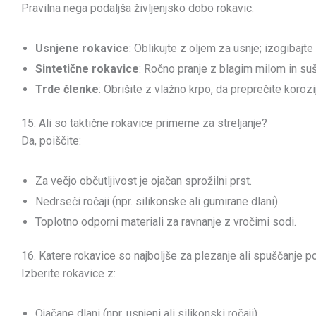
Pravilna nega podaljša življenjsko dobo rokavic:
Usnjene rokavice
: Oblikujte z oljem za usnje; izogibajt
Sintetične rokavice
: Ročno pranje z blagim milom in suš
Trde členke
: Obrišite z vlažno krpo, da preprečite korozi
15. Ali so taktične rokavice primerne za streljanje?
Da, poiščite:
Za večjo občutljivost je ojačan sprožilni prst.
Nedrseči ročaji (npr. silikonske ali gumirane dlani).
Toplotno odporni materiali za ravnanje z vročimi sodi.
16. Katere rokavice so najboljše za plezanje ali spuščanje po
Izberite rokavice z:
Ojačane dlani (npr. usnjeni ali silikonski ročaji).