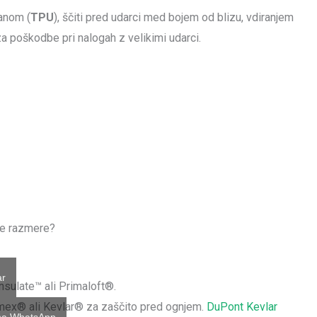
tanom (
TPU
), ščiti pred udarci med bojem od blizu, vdiranjem
a poškodbe pri nalogah z velikimi udarci.
ke razmere?
ar
insulate™ ali Primaloft®.
Nomex® ali Kevlar® za zaščito pred ognjem.
DuPont Kevlar