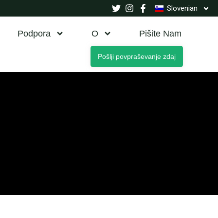
Slovenian
Podpora
O
Pišite Nam
Pošlji povpraševanje zdaj