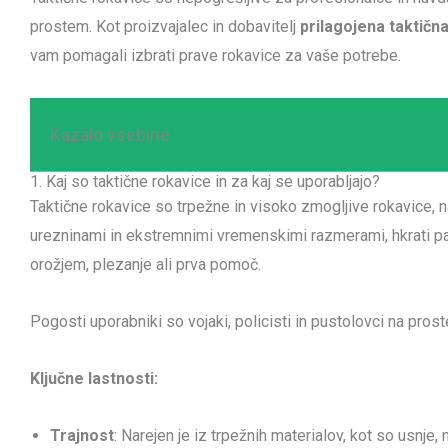
prostem. Kot proizvajalec in dobavitelj
prilagojena taktič
vam pomagali izbrati prave rokavice za vaše potrebe.
Kazalo vsebine
1. Kaj so taktične rokavice in za kaj se uporabljajo?
Taktične rokavice so trpežne in visoko zmogljive rokavice, 
urezninami in ekstremnimi vremenskimi razmerami, hkrati pa 
orožjem, plezanje ali prva pomoč.
Pogosti uporabniki so vojaki, policisti in pustolovci na pros
Ključne lastnosti:
Trajnost
: Narejen je iz trpežnih materialov, kot so usnje, n