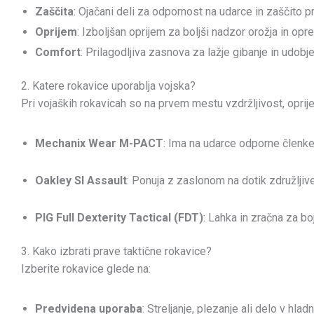
Zaščita
: Ojačani deli za odpornost na udarce in zaščito p
Oprijem
: Izboljšan oprijem za boljši nadzor orožja in opr
Comfort
: Prilagodljiva zasnova za lažje gibanje in udobje
2. Katere rokavice uporablja vojska?
Pri vojaških rokavicah so na prvem mestu vzdržljivost, oprijem
Mechanix Wear M-PACT
: Ima na udarce odporne členk
Oakley SI Assault
: Ponuja z zaslonom na dotik združljiv
PIG Full Dexterity Tactical (FDT)
: Lahka in zračna za bo
3. Kako izbrati prave taktične rokavice?
Izberite rokavice glede na:
Predvidena uporaba
: Streljanje, plezanje ali delo v hl