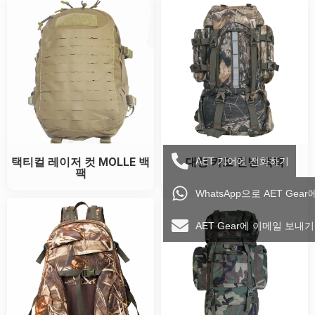
AET 기어에 전화하기
택티컬 레이저 컷 MOLLE 백
대형 카모 헌팅 백팩
팩
WhatsApp으로 AET Gea
AET Gear에 이메일 보내기