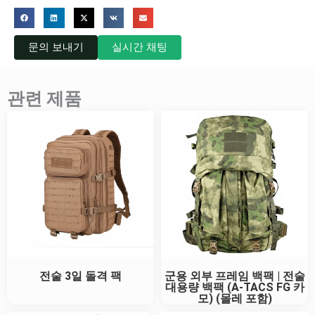
문의 보내기
실시간 채팅
관련 제품
전술 3일 돌격 팩
군용 외부 프레임 백팩 | 전술
대용량 백팩 (A-TACS FG 카
모) (몰레 포함)