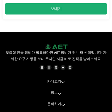
보내기
맞춤형 전술 장비가 필요하다면 AET 장비가 첫 번째 선택입니다. 자
세한 요구 사항을 보내 주시면 지금 바로 견적을 받아보세요.
F
인
P
유
링
a
스
i
튜
크
c
타
n
브
드
e
그
t
인
b
램
e
o
r
o
e
카테고리
k
s
t
정보
문의하기