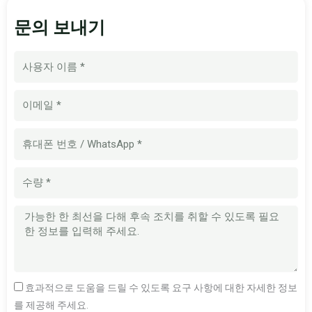
문의 보내기
이
름
이
메
일
휴
대
폰
수
번
량
호
메
시
지
효과적으로 도움을 드릴 수 있도록 요구 사항에 대한 자세한 정보
를 제공해 주세요.