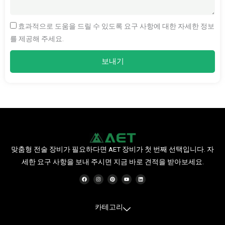
효과적으로 도움을 드릴 수 있도록 요구 사항에 대한 자세한 정보
를 제공해 주세요.
보내기
맞춤형 전술 장비가 필요하다면 AET 장비가 첫 번째 선택입니다. 자
세한 요구 사항을 보내 주시면 지금 바로 견적을 받아보세요.
F
인
P
유
링
a
스
i
튜
크
c
타
n
브
드
e
그
t
인
b
램
e
o
r
o
e
카테고리
k
s
t