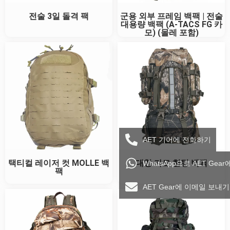
전술 3일 돌격 팩
군용 외부 프레임 백팩 | 전술
대용량 백팩 (A-TACS FG 카
모) (몰레 포함)
AET 기어에 전화하기
택티컬 레이저 컷 MOLLE 백
대형 카모 헌팅 백팩
WhatsApp으로 AET Gea
팩
AET Gear에 이메일 보내기