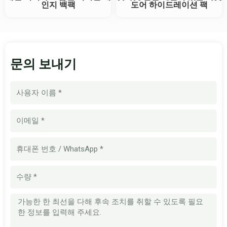
인지 백팩
도어 하이드레이션 팩
문의 보내기
이
름
이
메
일
휴
대
폰
수
번
량
호
메
시
지