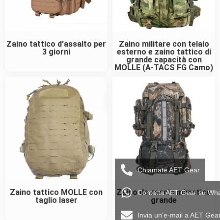
Zaino tattico d'assalto per
Zaino militare con telaio
3 giorni
esterno e zaino tattico di
grande capacità con
MOLLE (A-TACS FG Camo)
Chiamate AET Gear
Zaino tattico MOLLE con
Zaino da caccia mimetico
Contatta AET Gear su Wh
taglio laser
grande
Invia un'e-mail a AET Gea