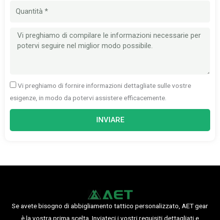
cellulare
Quantità
Messaggio
Vi preghiamo di fornire informazioni dettagliate sulle vostre
esigenze, in modo da potervi assistere efficacemente.
INVIARE
Se avete bisogno di abbigliamento tattico personalizzato, AET gear
è la vostra prima scelta. Inviateci i vostri requisiti dettagliati e