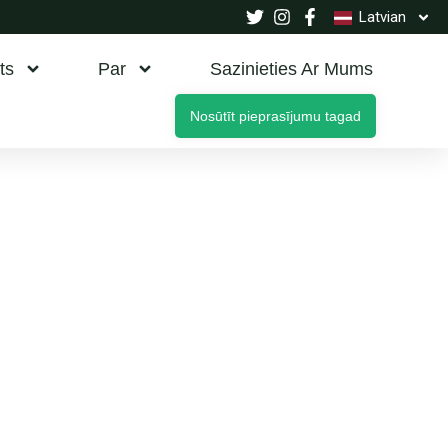
Latvian
ts
Par
Sazinieties Ar Mums
Nosūtīt pieprasījumu tagad