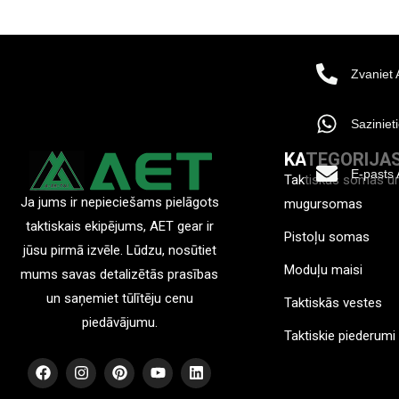
Zvaniet
Sazinie
KATEGORIJA
E-pasts
Taktiskās somas u
Ja jums ir nepieciešams pielāgots
mugursomas
taktiskais ekipējums, AET gear ir
Pistoļu somas
jūsu pirmā izvēle. Lūdzu, nosūtiet
Moduļu maisi
mums savas detalizētās prasības
un saņemiet tūlītēju cenu
Taktiskās vestes
piedāvājumu.
Taktiskie piederumi
F
I
P
Y
L
a
n
i
o
i
c
s
n
u
n