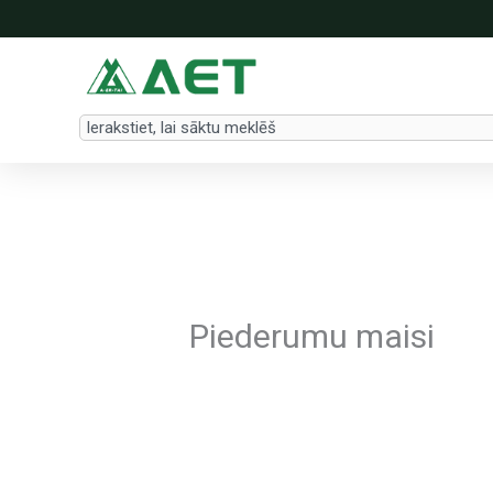
Skip
to
content
Search
Piederumu maisi