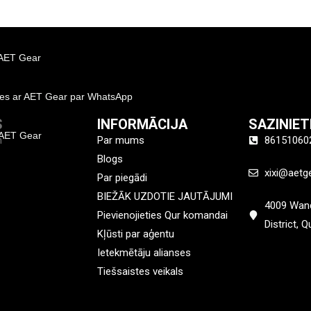
 AET Gear
ties ar AET Gear par WhatsApp
S
INFORMĀCIJA
SAZINIE
 AET Gear
n
Par mums
86151060
Blogs
xixi@aetg
Par piegādi
BIEŽĀK UZDOTIE JAUTĀJUMI
4009 Wand
Pievienojieties Qur komandai
District, 
Kļūsti par aģentu
Ietekmētāju alianses
Tiešsaistes veikals