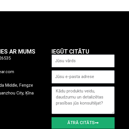
TIES AR MUMS
IEGŪT CITĀTU
Nosaukums
26535
ear.com
E-
pasts
a Middle, Fengze
Ziņa
Quanzhou City, Ķīna
ĀTRĀ CITĀTS