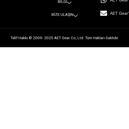
AET Gear i
BİLGİ
AET Gear'
BİZE ULAŞIN
Telif Hakkı © 2009- 2025 AET Gear Co, Ltd. Tüm Hakları Saklıdır.