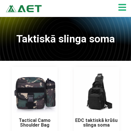
Skip
to
content
Taktiskā slinga soma
Tactical Camo
EDC taktiskā krūšu
Shoulder Bag
slinga soma