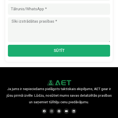
Ziņa
SŪTĪT
Ja jums ir nepieciešams pielāgots taktiskais ekipējums, AET gear ir
jūsu pirmā izvēle. Lūdzu, nosūtiet mums savas detalizētās prasības
un saņemiet tūlītēju cenu piedāvājumu.
F
I
P
Y
L
a
n
i
o
i
c
s
n
u
n
e
t
t
t
k