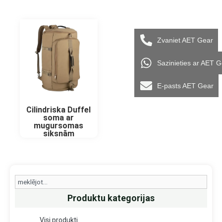
Zvaniet AET Gear
Sazinieties ar AET 
E-pasts AET Gear
Cilindriska Duffel
soma ar
mugursomas
siksnām
Search
Produktu kategorijas
Visi produkti