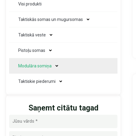
Visi produkti
Taktiskās somas un mugursomas
Taktiskā veste
Pistoļu somas
Modulāra somiņa
Taktiskie piederumi
Saņemt citātu tagad
Nosaukums
E-