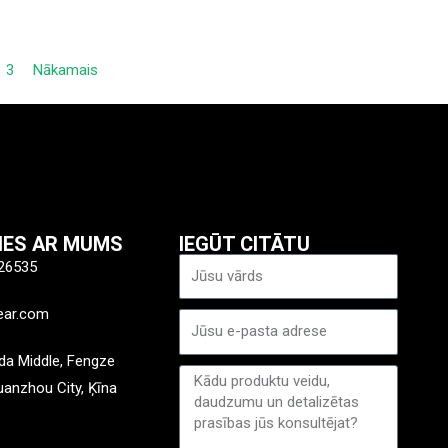
3
Nākamais
TIES AR MUMS
IEGŪT CITĀTU
Nosaukums
26535
ear.com
E-
pasts
a Middle, Fengze
Ziņa
Quanzhou City, Ķīna