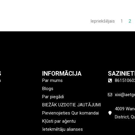
Iepriekšējais
1
2
S
INFORMĀCIJA
SAZINIE
n
Par mums
86151060
Blogs
xixi@aetg
Par piegādi
BIEŽĀK UZDOTIE JAUTĀJUMI
4009 Wand
Pievienojieties Qur komandai
District, 
Kļūsti par aģentu
Ietekmētāju alianses