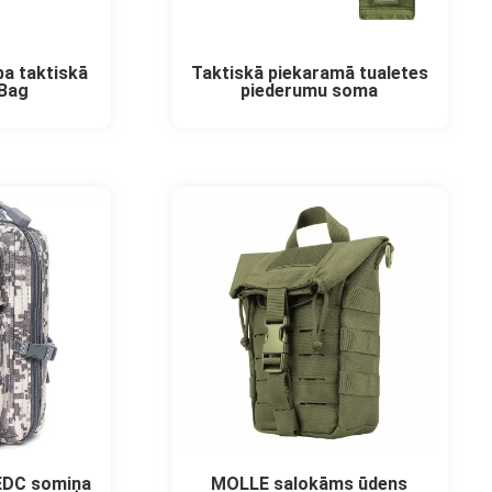
ba taktiskā
Taktiskā piekaramā tualetes
 Bag
piederumu soma
EDC somiņa
MOLLE salokāms ūdens