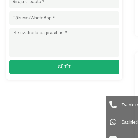
pasts
Ziņa
SŪTĪT
Zvaniet
Sazinie