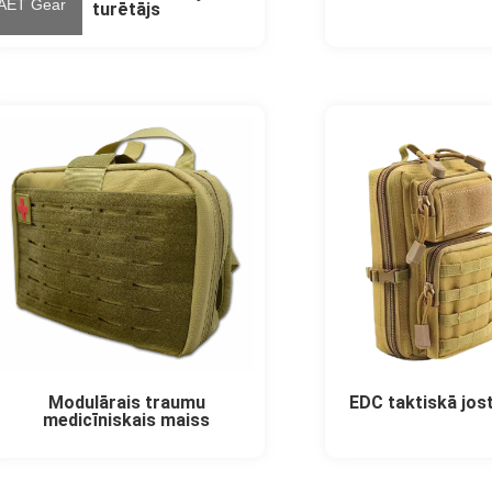
 AET Gear
turētājs
Modulārais traumu
EDC taktiskā jos
medicīniskais maiss