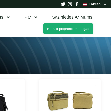
Latvian
ts
Par
Sazinieties Ar Mums
Nosūtīt pieprasījumu tagad
pa
Lapa