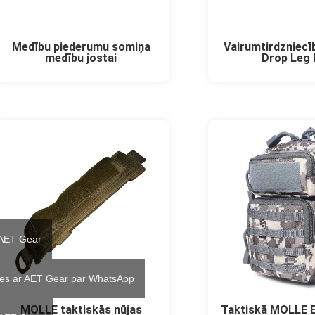
Medību piederumu somiņa
Vairumtirdzniecī
medību jostai
Drop Leg
 AET Gear
ties ar AET Gear par WhatsApp
MOLLE taktiskās nūjas
Taktiskā MOLLE 