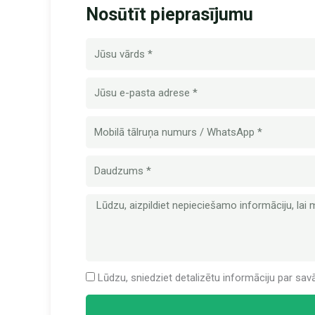
Nosūtīt pieprasījumu
Nosaukums
E-
pasts
Mobilā
tālruņa
numurs
Daudzums
Ziņa
Lūdzu, sniedziet detalizētu informāciju par sav