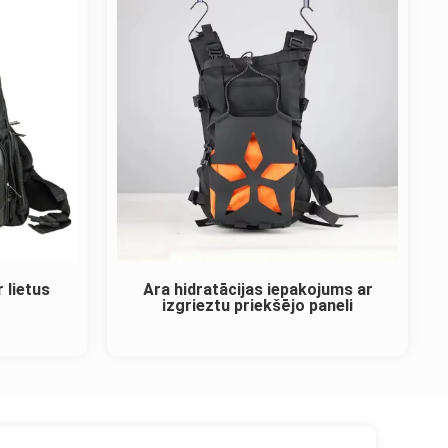
 lietus
Āra hidratācijas iepakojums ar
izgrieztu priekšējo paneli