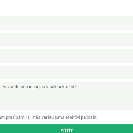
ām prasībām, lai mēs varētu jums efektīvi palīdzēt.
SŪTĪT