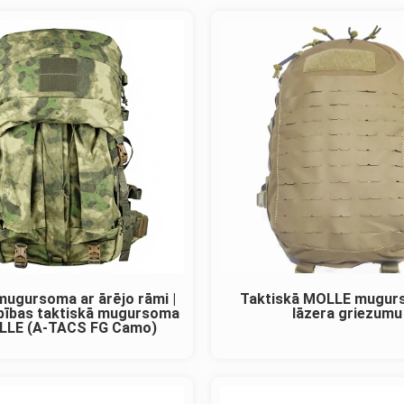
 mugursoma ar ārējo rāmi |
Taktiskā MOLLE mugur
ilpības taktiskā mugursoma
lāzera griezumu
LLE (A-TACS FG Camo)