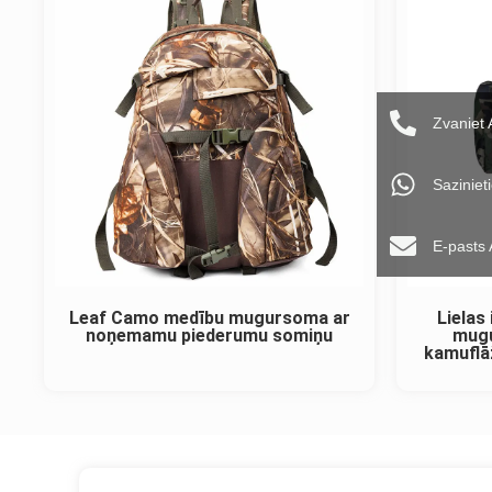
Zvaniet
Sazinie
E-pasts
Leaf Camo medību mugursoma ar
Lielas 
noņemamu piederumu somiņu
mugu
kamuflā