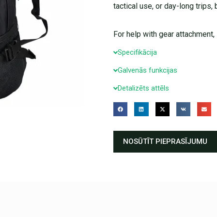
tactical use, or day-long trips,
For help with gear attachment, s
Specifikācija
Galvenās funkcijas
Detalizēts attēls
NOSŪTĪT PIEPRASĪJUMU