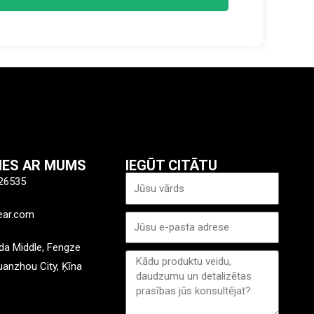
TIES AR MUMS
IEGŪT CITĀTU
Nosaukums
26535
ear.com
E-
pasts
a Middle, Fengze
Ziņa
Quanzhou City, Ķīna