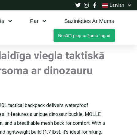
Latvian
ts
Par
Sazinieties Ar Mums
Nosūtīt pieprasījumu tagad
idīga viegla taktiskā
soma ar dinozauru
20L tactical backpack delivers waterproof
res. It features a unique dinosaur buckle, MOLLE
n, and a breathable mesh back for comfort. With a
ightweight build (1.7 lbs), it’s ideal for hiking,