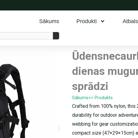
Sākums
Produkti
Atbals
Ūdensnecaurla
dienas mugur
sprādzi
Sākums
<< Produkts
Crafted from 100% nylon, this 
durability for outdoor adventu
webbing for gear customizatio
compact size (47×29×15cm) and l