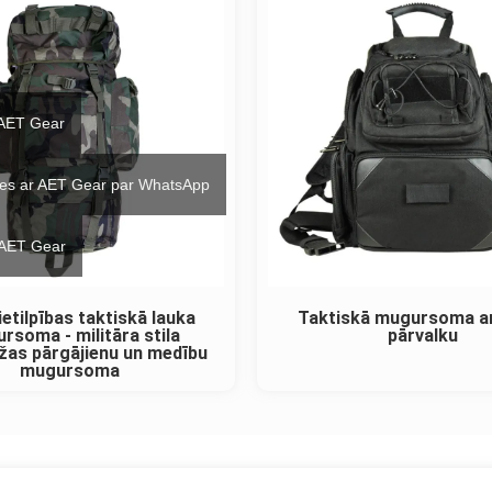
 AET Gear
ties ar AET Gear par WhatsApp
 AET Gear
ietilpības taktiskā lauka
Taktiskā mugursoma ar
rsoma - militāra stila
pārvalku
žas pārgājienu un medību
mugursoma