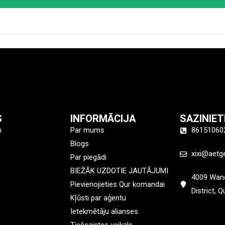
S
INFORMĀCIJA
SAZINIE
n
Par mums
86151060
Blogs
xixi@aetg
Par piegādi
BIEŽĀK UZDOTIE JAUTĀJUMI
4009 Wand
Pievienojieties Qur komandai
District, 
Kļūsti par aģentu
Ietekmētāju alianses