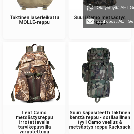
Ota yhteyttä AET G
Taktinen laserleikattu
Suuri Camo metsästys
Sähköposti AET Ge
MOLLE-reppu
reppu
Leaf Camo
Suuri kapasiteetti taktinen
metsästysreppu
kenttä reppu - sotilaallinen
irrotettavalla
tyyli Camo vaellus &
tarvikepussilla
metsästys reppu Rucksack
varustettuna