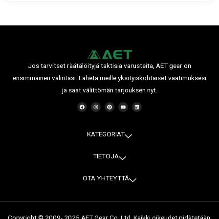
Jos tarvitset räätälöityjä taktisia varusteita, AET gear on
ensimmäinen valintasi. Lähetä meille yksityiskohtaiset vaatimuksesi
ja saat välittömän tarjouksen nyt.
F
I
P
Y
L
a
n
i
o
i
c
s
n
u
n
e
t
t
t
k
b
a
e
u
e
o
g
r
b
d
o
r
e
e
i
KATEGORIAT
k
a
s
n
m
t
TIETOJA
OTA YHTEYTTÄ
Copyright © 2009- 2025 AET Gear Co, Ltd. Kaikki oikeudet pidätetään.