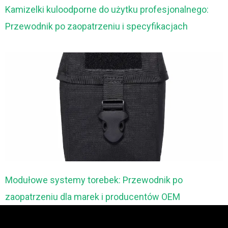
Kamizelki kuloodporne do użytku profesjonalnego:
Przewodnik po zaopatrzeniu i specyfikacjach
Modułowe systemy torebek: Przewodnik po
zaopatrzeniu dla marek i producentów OEM