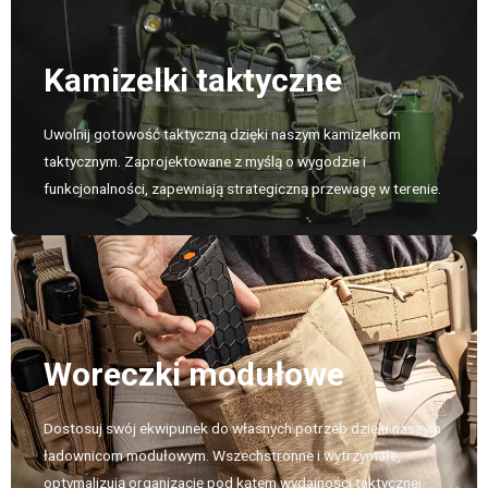
Kamizelki taktyczne
Uwolnij gotowość taktyczną dzięki naszym kamizelkom
taktycznym. Zaprojektowane z myślą o wygodzie i
funkcjonalności, zapewniają strategiczną przewagę w terenie.
Woreczki modułowe
Dostosuj swój ekwipunek do własnych potrzeb dzięki naszym
ładownicom modułowym. Wszechstronne i wytrzymałe,
optymalizują organizację pod kątem wydajności taktycznej.