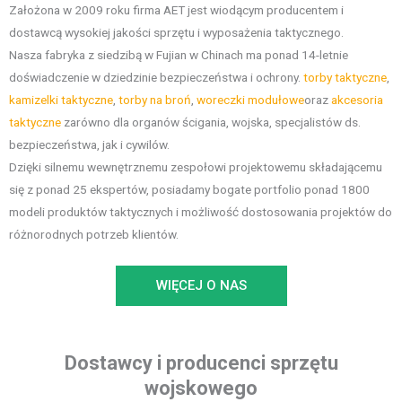
Założona w 2009 roku firma AET jest wiodącym producentem i
dostawcą wysokiej jakości sprzętu i wyposażenia taktycznego.
Nasza fabryka z siedzibą w Fujian w Chinach ma ponad 14-letnie
doświadczenie w dziedzinie bezpieczeństwa i ochrony.
torby taktyczne
,
kamizelki taktyczne
,
torby na broń
,
woreczki modułowe
oraz
akcesoria
taktyczne
zarówno dla organów ścigania, wojska, specjalistów ds.
bezpieczeństwa, jak i cywilów.
Dzięki silnemu wewnętrznemu zespołowi projektowemu składającemu
się z ponad 25 ekspertów, posiadamy bogate portfolio ponad 1800
modeli produktów taktycznych i możliwość dostosowania projektów do
różnorodnych potrzeb klientów.
WIĘCEJ O NAS
Dostawcy i producenci sprzętu
wojskowego