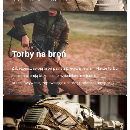
Torby na broń
Zabezpiecz swoją broń palną z precyzją i stylem. Nasze torby
na broń oferują bezpieczne, wyściełane miejsce do
przechowywania, zapewniając ochronę podczas transportu.