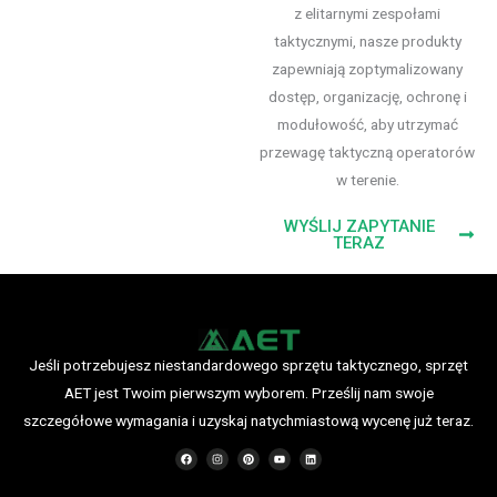
z elitarnymi zespołami
taktycznymi, nasze produkty
zapewniają zoptymalizowany
dostęp, organizację, ochronę i
modułowość, aby utrzymać
przewagę taktyczną operatorów
w terenie.
WYŚLIJ ZAPYTANIE
TERAZ
Jeśli potrzebujesz niestandardowego sprzętu taktycznego, sprzęt
AET jest Twoim pierwszym wyborem. Prześlij nam swoje
szczegółowe wymagania i uzyskaj natychmiastową wycenę już teraz.
F
I
P
Y
L
a
n
i
o
i
c
s
n
u
n
e
t
t
T
k
b
a
e
u
e