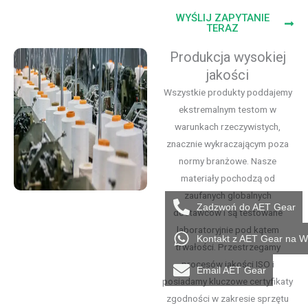
WYŚLIJ ZAPYTANIE
TERAZ
Produkcja wysokiej
jakości
Wszystkie produkty poddajemy
ekstremalnym testom w
warunkach rzeczywistych,
znacznie wykraczającym poza
normy branżowe. Nasze
materiały pochodzą od
zaufanych globalnych
Zadzwoń do AET Gear
dostawców i są testowane
laboratoryjnie pod kątem
Kontakt z AET Gear na 
trwałości. Przestrzegamy
procesów jakości ISO i
Email AET Gear
posiadamy kluczowe certyfikaty
zgodności w zakresie sprzętu