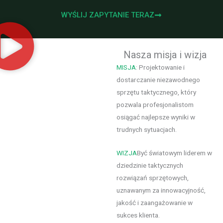
WYŚLIJ ZAPYTANIE TERAZ
Nasza misja i wizja
MISJA
: Projektowanie i
dostarczanie niezawodnego
sprzętu taktycznego, który
pozwala profesjonalistom
osiągać najlepsze wyniki w
trudnych sytuacjach.
WIZJA
Być światowym liderem w
dziedzinie taktycznych
rozwiązań sprzętowych,
uznawanym za innowacyjność,
jakość i zaangażowanie w
sukces klienta.