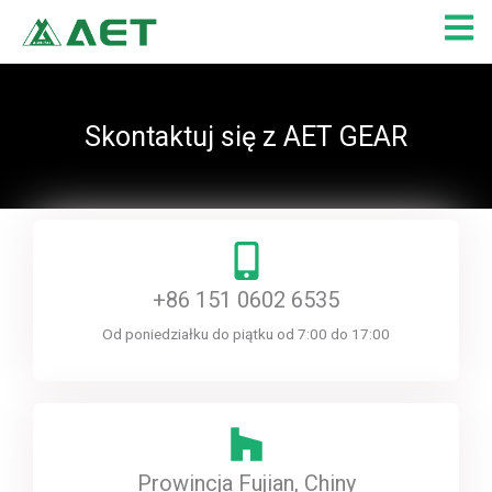
Przejdź
do
treści
Skontaktuj się z AET GEAR
+86 151 0602 6535
Od poniedziałku do piątku od 7:00 do 17:00
Prowincja Fujian, Chiny