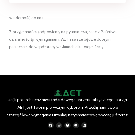
Wiadomość do nas
Z przyjemnością odpowiemy na pytania związane z Państwa
działalnością i wymaganiami. AET zawsze będzie dobrym
partnerem do współpracy w Chinach dla Twojej firmy.
Jeśli potrzebujesz niestandardowego sprzętu taktycznego, sprzęt
AET jest Twoim pierwszym wyborem. Prześlij nam swoje
szczegółowe wymagania i uzyskaj natychmiastową wycenę już teraz.
F
I
P
Y
L
a
n
i
o
i
c
s
n
u
n
e
t
t
T
k
b
a
e
u
e