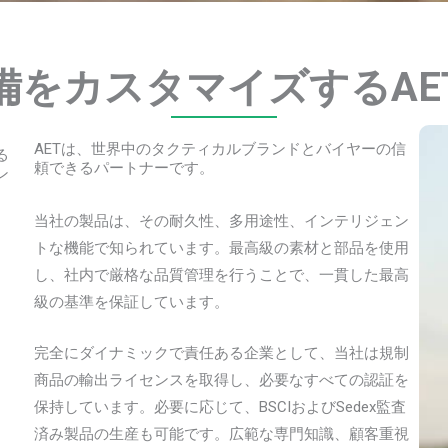
術用品サプ
備をカスタマイズするAE
ー
AETは、世界中のタクティカルブランドとバイヤーの信
る
頼できるパートナーです。
ン
ーション。
当社の製品は、その耐久性、多用途性、インテリジェン
トな機能で知られています。最高級の素材と部品を使用
し、社内で厳格な品質管理を行うことで、一貫した最高
級の基準を保証しています。
完全にダイナミックで責任ある企業として、当社は規制
商品の輸出ライセンスを取得し、必要なすべての認証を
保持しています。必要に応じて、BSCIおよびSedex監査
済み製品の生産も可能です。広範な専門知識、顧客重視