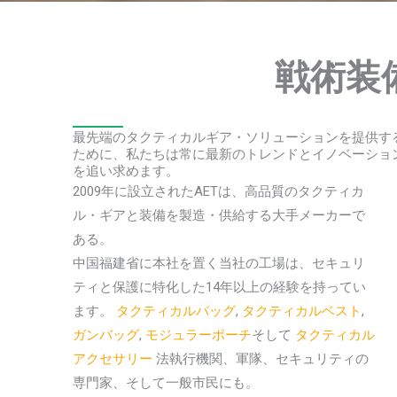
大手戦
戦術装
ライヤ
最先端のタクティカルギア・ソリューションを提供す
ために、私たちは常に最新のトレンドとイノベーショ
を追い求めます。
戦術装備のワンストップ・ソリュ
2009年に設立されたAETは、高品質のタクティカ
ル・ギアと装備を製造・供給する大手メーカーで
ある。
中国福建省に本社を置く当社の工場は、セキュリ
ティと保護に特化した14年以上の経験を持ってい
ます。
タクティカルバッグ
,
タクティカルベスト
,
ガンバッグ
,
モジュラーポーチ
そして
タクティカル
アクセサリー
法執行機関、軍隊、セキュリティの
専門家、そして一般市民にも。