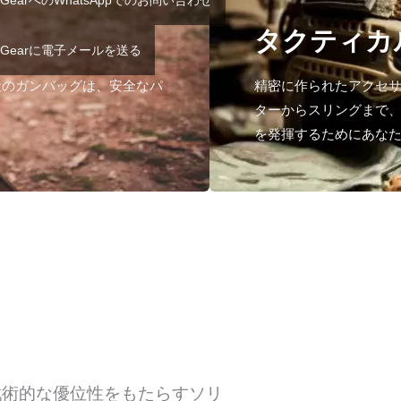
 GearへのWhatsAppでのお問い合わせ
タクティカ
T Gearに電子メールを送る
社のガンバッグは、安全なパ
精密に作られたアクセ
ターからスリングまで
を発揮するためにあな
戦術的な優位性をもたらすソリ