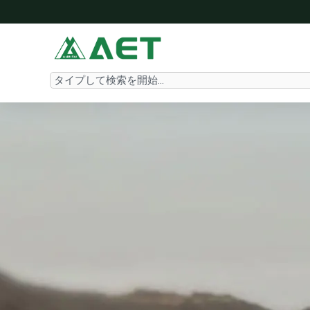
内
容
を
ス
Search
キ
ッ
プ