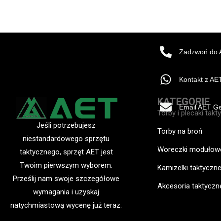
Zadzwoń do 
Kontakt z A
KATEGORIE
Email AET G
Torby i plecaki takt
Jeśli potrzebujesz
Torby na broń
niestandardowego sprzętu
Woreczki modułow
taktycznego, sprzęt AET jest
Twoim pierwszym wyborem.
Kamizelki taktyczn
Prześlij nam swoje szczegółowe
Akcesoria taktyczn
wymagania i uzyskaj
natychmiastową wycenę już teraz.