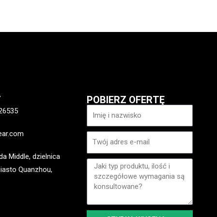
T
POBIERZ OFERTĘ
Nazwa
26535
ear.com
E-
mail
a Middle, dzielnica
Wiadomość
iasto Quanzhou,