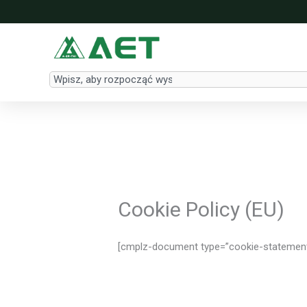
Przejdź
do
treści
Search
Cookie Policy (EU)
[cmplz-document type=”cookie-statement