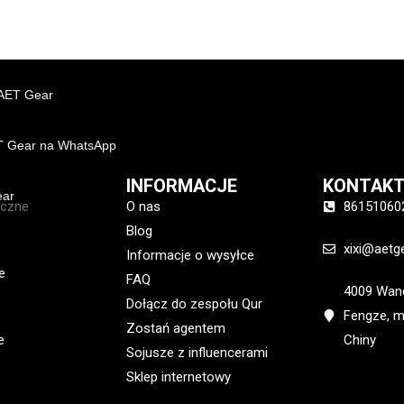
AET Gear
ET Gear na WhatsApp
INFORMACJE
KONTAK
ear
yczne
O nas
86151060
Blog
xixi@aetg
Informacje o wysyłce
e
FAQ
4009 Wand
Dołącz do zespołu Qur
e
Fengze, m
Zostań agentem
e
Chiny
Sojusze z influencerami
Sklep internetowy